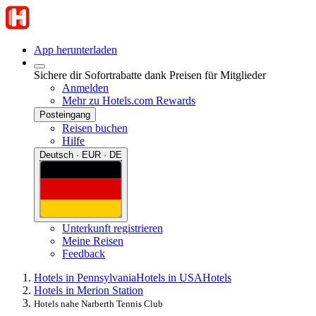
App herunterladen
Sichere dir Sofortrabatte dank Preisen für Mitglieder
Anmelden
Mehr zu Hotels.com Rewards
Posteingang
Reisen buchen
Hilfe
Deutsch · EUR · DE
Unterkunft registrieren
Meine Reisen
Feedback
Hotels in Pennsylvania
Hotels in USA
Hotels
Hotels in Merion Station
Hotels nahe Narberth Tennis Club