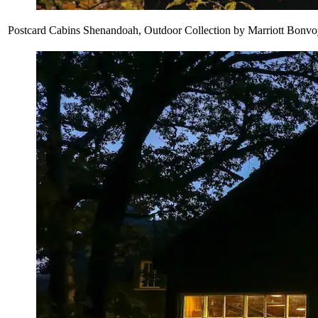
Postcard Cabins Shenandoah, Outdoor Collection by Marriott Bonv