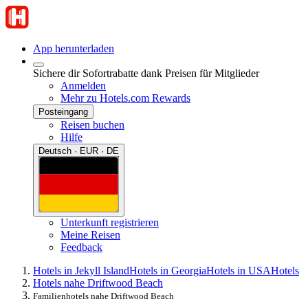
App herunterladen
Sichere dir Sofortrabatte dank Preisen für Mitglieder
Anmelden
Mehr zu Hotels.com Rewards
Posteingang
Reisen buchen
Hilfe
Deutsch · EUR · DE
Unterkunft registrieren
Meine Reisen
Feedback
Hotels in Jekyll Island
Hotels in Georgia
Hotels in USA
Hotels
Hotels nahe Driftwood Beach
Familienhotels nahe Driftwood Beach