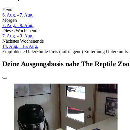
Heute
6. Aug. - 7. Aug.
Morgen
7. Aug. - 8. Aug.
Dieses Wochenende
7. Aug. - 9. Aug.
Nächstes Wochenende
14. Aug. - 16. Aug.
Empfohlene Unterkünfte
Preis (aufsteigend)
Entfernung
Unterkunftss
Deine Ausgangsbasis nahe The Reptile Zoo