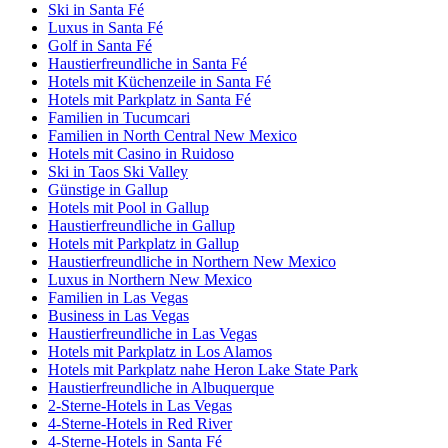
Ski in Santa Fé
Luxus in Santa Fé
Golf in Santa Fé
Haustierfreundliche in Santa Fé
Hotels mit Küchenzeile in Santa Fé
Hotels mit Parkplatz in Santa Fé
Familien in Tucumcari
Familien in North Central New Mexico
Hotels mit Casino in Ruidoso
Ski in Taos Ski Valley
Günstige in Gallup
Hotels mit Pool in Gallup
Haustierfreundliche in Gallup
Hotels mit Parkplatz in Gallup
Haustierfreundliche in Northern New Mexico
Luxus in Northern New Mexico
Familien in Las Vegas
Business in Las Vegas
Haustierfreundliche in Las Vegas
Hotels mit Parkplatz in Los Alamos
Hotels mit Parkplatz nahe Heron Lake State Park
Haustierfreundliche in Albuquerque
2-Sterne-Hotels in Las Vegas
4-Sterne-Hotels in Red River
4-Sterne-Hotels in Santa Fé