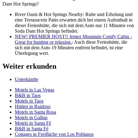
Dam Hot Springs?
River Oasis & Hot Springs Nearby: Ruhe und Erholung und
eine Terrasse/ein Patio erwarten dich bei einem Aufenthalt in
dieser Ferienhütte, die sich mit dem Auto nur 11 Minuten von
Soda Dam Hot Springs befindet.
NEW! PREMIER HOST!! Jemez Mountain Comfy Cabin -
Great for hunting or relaxing.
: Auch diese Ferienhütte, die
sich mit dem Auto 19 Minuten entfernt befindet, ist eine
Überlegung wert.
Weiter erkunden
Unterkünfte
Motels in Las Vegas
B&B in Taos
Motels in Taos
Hütten in Ruidoso
Motels in Santa Rosa
Motels in Gallup
Motels in Santa Fé
B&B in Santa Fé
Cottages in Freifläche von Los Poblanos