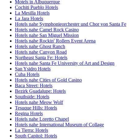
Motels in Albuquerque
Cochiti Pueblo Hotels
La Mesilla Hotels
La Jara Hotels
Hotels nahe Symphonieorchester und Chor von Santa Fe
Hotels nahe Camel Rock Casino
Hotels nahe San Miguel Mission
Hotels nahe Rockin' Rollers Event Arena
Hotels nahe Ghost Ranch
Hotels nahe Canyon Road
Northeast Santa Fe: Hotels
Hotels nahe Santa Fe University of Art and Design
San Ysidro Hotels
Cuba Hotels
Hotels nahe Cities of Gold Casino
Baca Street: Hotels
Bezirk Guadalupe: Hotels
Southside: Hotels
Hotels nahe Meow Wolf
Tesuque Hills: Hotels
Regina Hotels
Hotels nahe Loretto Chapel
Hotels nahe International Museum of Collage
La Tierra: Hotels
South Capitol: Hotels