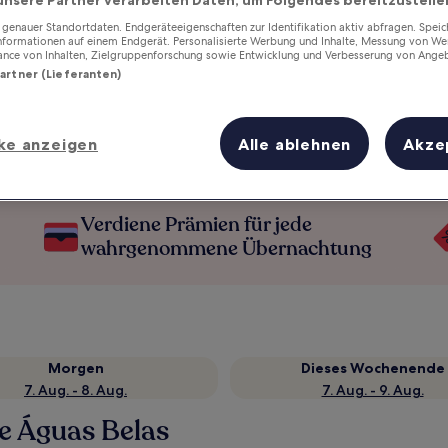
enauer Standortdaten. Endgeräteeigenschaften zur Identifikation aktiv abfragen. Spei
Informationen auf einem Endgerät. Personalisierte Werbung und Inhalte, Messung von We
ance von Inhalten, Zielgruppenforschung sowie Entwicklung und Verbesserung von Ange
Partner (Lieferanten)
ke anzeigen
Alle ablehnen
Akze
Verdiene Prämien für jede
wahrgenommene Übernachtung
Morgen
Dieses Wochenende
7. Aug. - 8. Aug.
7. Aug. - 9. Aug.
e Águas Belas