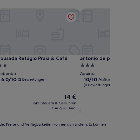
ousada Refúgio Praia & Café
antonio de padua
ousada Refúgio Praia & Café
antonio de padua
ousada Refúgio Praia & Café
antonio de padua
.0-
3.0-
terne-
Sterne-
eberibe
Aquiraz
nterkunft
Unterkunft
6.0
10.0
6,0/10
10/10
Außergewöhnlich
(2 Bewertungen)
von
von
(3 Bewertungen)
10,
10,
(2
Der
Außergewöhnlich,
14 €
Bewertungen)
Preis
(3
inkl. Steuern & Gebühren
inkl. Steuern
beträgt
Bewertungen)
7. Aug.–8. Aug.
7. 
14 €
rde. Preise und Verfügbarkeiten können sich ändern. Es können