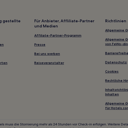
Pousadas in Ceará
Pousadas in Caucaia
Pousadas in Amontada
g gestellte
Für Anbieter, Affliliate-Partner
Richtlinien
und Medien
Ferienwohnungen in Porto das
Allgemeine 
Günstige in Ceará
Affiliate-Partner-Programm
Allgemeine 
Strand in Aquiraz
von FeWo-dir
gen
Presse
Hotels mit Parkplatz in Preá
Barrierefreihe
Bei uns werben
Haustierfreundliche in Preá
Datenschutz
erten
Reiseveranstalter
Günstige in Guaramiranga
Cookies
 Monsenhor Tabosa
Haustierfreundliche nahe Lago
Rechtliche H
 Banana
Strand nahe Strand von Cumbu
Inhaltsrichtl
Inhalten
Familien in Fortaleza
Allgemeine 
Lgbtqia-Freundliche in Fortalez
für Hotels.c
Haustierfreundliche in Fortalez
Hotels mit inbegriffenem Frühst
els muss die Stornierung mehr als 24 Stunden vor Check-in erfolgen. Weitere Detai