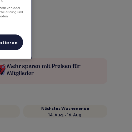
chern von oder
rbeleistung und
boten.
ptieren
Mehr sparen mit Preisen für
Mitglieder
Nächstes Wochenende
14. Aug. - 16. Aug.