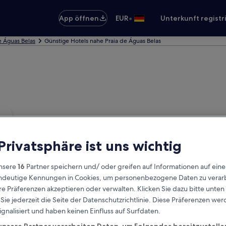
•
App öffnen
EUR
Unterkunft registr
e Águas Belas
Günstige Hotels nahe Praia de Águas Belas
 Privatsphäre ist uns wichtig
nsere
16
Partner speichern und/ oder greifen auf Informationen auf ein
eindeutige Kennungen in Cookies, um personenbezogene Daten zu verarb
e Präferenzen akzeptieren oder verwalten. Klicken Sie dazu bitte unten
ie jederzeit die Seite der Datenschutzrichtlinie. Diese Präferenzen we
ignalisiert und haben keinen Einfluss auf Surfdaten.
unsere Partner verarbeiten Daten, um Folgendes bereitzustelle