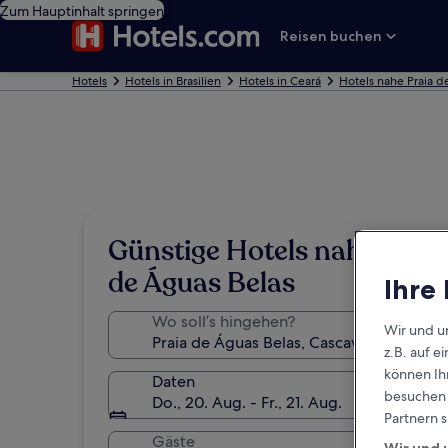
Zum Hauptinhalt springen
Reisen buchen
Hotels
Hotels in Brasilien
Hotels in Ceará
Hotels nahe Praia d
Günstige Hotels nahe Praia
de Águas Belas
Ihre
Wo soll’s hingehen?
Wir und u
z.B. auf 
können Ihr
Daten
besuchen S
Do., 20. Aug. - Fr., 21. Aug.
Partnern s
Gäste
Wir und 