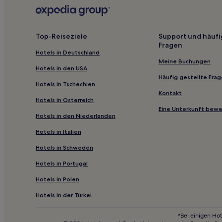
Pousadas in São Gonçalo do Amarante
können
zusätzliche
Gasthäuser in Fortaleza
Bedingungen
gelten.
Ferienwohnungen in Lagoa do Banana
Top-Reiseziele
Support und häufi
Fragen
Hotel-Resorts in Porto das Dunas
Hotels in Deutschland
Hotels mit Parkplatz in Prainha
Meine Buchungen
Hotels in den USA
Strand in Ceará
Häufig gestellte Fra
Hotels in Tschechien
Golf in Aquiraz
Kontakt
Hotels in Österreich
Günstige in Preá
Eine Unterkunft bew
Hotels in den Niederlanden
Luxus in Preá
Hotels in Italien
Hotels mit inbegriffenem Frühstück nahe Avenida
Hotels in Schweden
Hotels mit inbegriffenem Frühstück nahe Lagoa do
Hotels in Portugal
Hotels mit inbegriffenem Frühstück in Icapuí
Hotels in Polen
Hotels mit Küchenzeile in Fortaleza
Golf in Fortaleza
Hotels in der Türkei
Hotels mit Wellnessbereich in Caucaia
*Bei einigen Hot