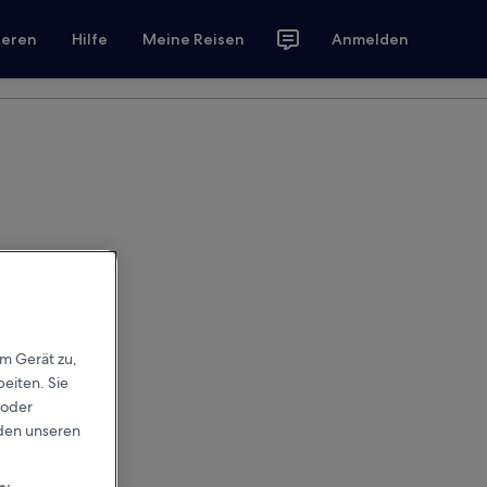
ieren
Hilfe
Meine Reisen
Anmelden
em Gerät zu,
eiten. Sie
 oder
rden unseren
n: