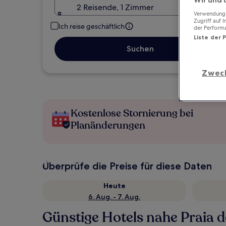
2 Reisende, 1 Zimmer
Verwendung g
Zugriff auf 
Ich reise geschäftlich
der Perform
Liste der 
Suchen
Zwec
Kostenlose Stornierung bei
Planänderungen
Überprüfe die Preise für diese Daten
Heute
6. Aug. - 7. Aug.
Günstige Hotels nahe Praia d