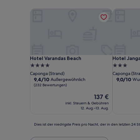
Hotel Varandas Beach
Hotel Janga
Hotel Varandas Beach
Hotel Janga
Hotel Varandas Beach
Hotel Jang
4.0-
3.0-
Sterne-
Sterne-
Caponga (Strand)
Caponga (Str
Unterkunft
Unterkunft
9.4
9.0
9,4/10
9,0/10
Außergewöhnlich
Wu
von
von
(232 Bewertungen)
10,
10,
Außergewöhnlich,
Der
Wunderbar,
137 €
(232
Preis
(61
inkl. Steuern & Gebühren
Bewertungen)
beträgt
Bewertunge
12. Aug.–13. Aug.
137 €
Dies
Dies ist der niedrigste Preis pro Nacht, der in den letzten 
ist
der