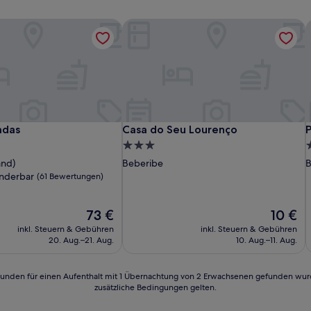
das
Casa do Seu Lourenço
P
das
Casa do Seu Lourenço
P
adas
Casa do Seu Lourenço
P
3.0-
2
Sterne-
S
and)
Beberibe
B
Unterkunft
U
nderbar
(61 Bewertungen)
Der
Der
73 €
10 €
Preis
Preis
inkl. Steuern & Gebühren
inkl. Steuern & Gebühren
n)
beträgt
beträgt
20. Aug.–21. Aug.
10. Aug.–11. Aug.
73 €
10 €
24 Stunden für einen Aufenthalt mit 1 Übernachtung von 2 Erwachsenen gefunden wu
zusätzliche Bedingungen gelten.