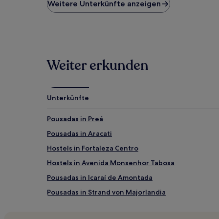
niedrigste
Weitere Unterkünfte anzeigen
Preis
pro
Nacht,
der
in
den
Weiter erkunden
letzten
24 Stunden
für
einen
Unterkünfte
Aufenthalt
mit
1 Übernachtung
Pousadas in Preá
von
Pousadas in Aracati
2 Erwachsenen
gefunden
Hostels in Fortaleza Centro
wurde.
Preise
Hostels in Avenida Monsenhor Tabosa
und
Pousadas in Icaraí de Amontada
Verfügbarkeiten
können
Pousadas in Strand von Majorlandia
sich
ändern.
Pousadas in Strand von Cumbuco
Es