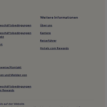
Weitere Informationen
 Dunas
Geschäftsbedingungen
Über uns
Geschäftsbedingungen
Karriere
ekt
Reiseführer
it
Hotels.com Rewards
a do Banana
inweise/Kontakt
co
inien und Melden von
Geschäftsbedingungen
a
om Rewards
a
ück in Caucaia
ls auf der Website.