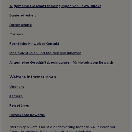
Monção Hotels
Allgemeine Geschäftsbedingungen von FeWo-direkt
Central do Maranhão Hotels
Barrierefreiheit
Pousadas in Praia da Barra
Datenschutz
Hostels in Barreirinhas
Cookies
Pousadas in Barreirinhas
Rechtliche Hinweise/Kontakt
3-Sterne-Hotels in Strand von São José de Ribamar
Inhaltsrichtlinien und Melden von Inhalten
2-Sterne-Hotels in São Luís
Allgemeine Geschäftsbedingungen für Hotels.com Rewards
Weitere Informationen
Über uns
Karriere
Reiseführer
Hotels.com Rewards
*Bei einigen Hotels muss die Stornierung mehr als 24 Stunden vor
Check-in erfolgen. Weitere Details auf der Website.