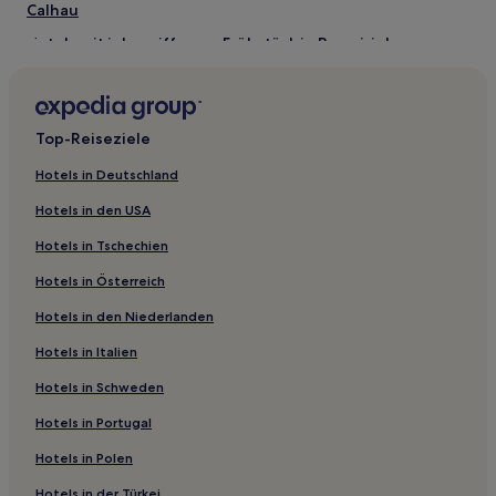
Calhau
Hotels mit inbegriffenem Frühstück in Barreirinhas
Haustierfreundliche in Barreirinhas
Familien in Barreirinhas
Top-Reiseziele
Cururupu Hotels
Bom Lugar Hotels
Hotels in Deutschland
Rosario Hotels
Hotels in den USA
Bacuri Hotels
Hotels in Tschechien
Coroatá Hotels
Hotels in Österreich
Lago dos Rodrigues Hotels
Hotels in den Niederlanden
Bacaba Hotels
Hotels in Italien
Guimarães Hotels
Hotels in Schweden
Cedral Hotels
Hotels in Portugal
Turilândia Hotels
Hotels in Polen
Viana Hotels
Hotels in der Türkei