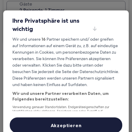
Gäste
2 Reisende, 1 Zimmer
Ihre Privatsphäre ist uns
Ich reise geschäftlich
wichtig
Suchen
Wir und unsere
16
Partner speichern und/ oder greifen
auf Informationen auf einem Gerät zu, z.B. auf eindeutige
Kennungen in Cookies, um personenbezogene Daten zu
Kostenlose Stornierung bei
verarbeiten. Sie können Ihre Präferenzen akzeptieren
Planänderungen
oder verwalten. Klicken Sie dazu bitte unten oder
besuchen Sie jederzeit die Seite der Datenschutzrichtlinie.
Verdiene Prämien für jede
Diese Präferenzen werden unseren Partnern signalisiert
wahrgenommene Übernachtung
und haben keinen Einfluss auf Surfdaten.
Wir und unsere Partner verarbeiten Daten, um
Folgendes bereitzustellen:
Mehr sparen mit Preisen für Mitglieder
Verwendung genauer Standortdaten. Endgeräteeigenschaften zur
Identifikation aktiv abfragen. Speichern von oder Zugriff auf
Informationen auf einem Endgerät. Personalisierte Werbung und
Inhalte, Messung von Werbeleistung und der Performance von Inhalten,
Zielgruppenforschung sowie Entwicklung und Verbesserung von
Überprüfe die Preise für diese Daten
Akzeptieren
Angeboten.