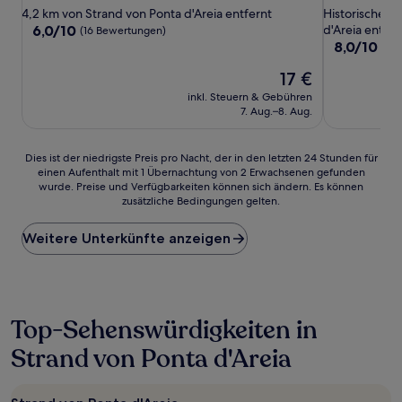
Sterne-
Sterne-
4,2 km von Strand von Ponta d'Areia entfernt
Historisches 
Unterkunft
Unterkunft
6.0
6,0/10
d'Areia entfer
(16 Bewertungen)
von
8.0
8,0/10
Seh
10,
von
Der
17 €
(16
10,
Preis
Bewertungen)
Sehr
inkl. Steuern & Gebühren
beträgt
gut,
7. Aug.–8. Aug.
17 €
(10
Bewertunge
Dies
Dies ist der niedrigste Preis pro Nacht, der in den letzten 24 Stunden für
einen Aufenthalt mit 1 Übernachtung von 2 Erwachsenen gefunden
ist
wurde. Preise und Verfügbarkeiten können sich ändern. Es können
der
zusätzliche Bedingungen gelten.
niedrigste
Preis
Weitere Unterkünfte anzeigen
pro
Nacht,
der
in
den
letzten
Top-Sehenswürdigkeiten in
24 Stunden
Strand von Ponta d'Areia
für
einen
Aufenthalt
mit