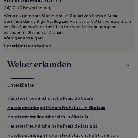
Strand von Ponta d'Areia
1 Übernachtung
7.4/10 (79 Bewertungen)
von
Wenn du gerne am Strand bist, ist Strand von Ponta d'Areia
2 Erwachsenen
bestimmt das richtige Ausflugsziel – es ist nur 3,9 km vom Zentrum
gefunden
von São Luís entfernt. Lass dich hier vom Sonnenuntergang
wurde.
verzaubern: Strand von Calhau.
Preise
Weniger anzeigen
und
Verfügbarkeiten
Unterkünfte anzeigen
können
sich
ändern.
Weiter erkunden
Es
können
zusätzliche
Bedingungen
Unterkünfte
gelten.
Haustierfreundliche nahe Praia do Caúra
Hotels mit inbegriffenem Frühstück in São Luís
Hotels mit Wellnessbereich in São Luís
Haustierfreundliche nahe Praia de Itatinga
Hotels mit inbegriffenem Frühstück nahe Strand von