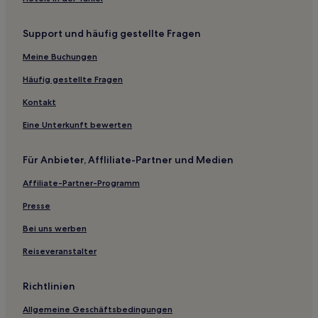
Hotels nahe Atins-Strand
Maranhão: Hotels
Support und häufig gestellte Fragen
Hotels nahe Palácio Cristo Rei
Meine Buchungen
Morros Hotels
Häufig gestellte Fragen
Hotels nahe Beira-Rio
Kontakt
Apicum-Açu Hotels
Eine Unterkunft bewerten
Arari Hotels
Pio XII Hotels
Für Anbieter, Affliliate-Partner und Medien
Penalva Hotels
Affiliate-Partner-Programm
Hotels nahe Strand von Calhau
Presse
Governador Archer Hotels
Bei uns werben
São Luís Hotels
Reiseveranstalter
Bacabeira Hotels
Cajari Hotels
Richtlinien
Santa Inês Hotels
Allgemeine Geschäftsbedingungen