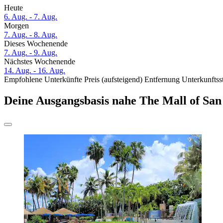
Heute
6. Aug. - 7. Aug.
Morgen
7. Aug. - 8. Aug.
Dieses Wochenende
7. Aug. - 9. Aug.
Nächstes Wochenende
14. Aug. - 16. Aug.
Empfohlene Unterkünfte
Preis (aufsteigend)
Entfernung
Unterkunftss
Deine Ausgangsbasis nahe The Mall of San