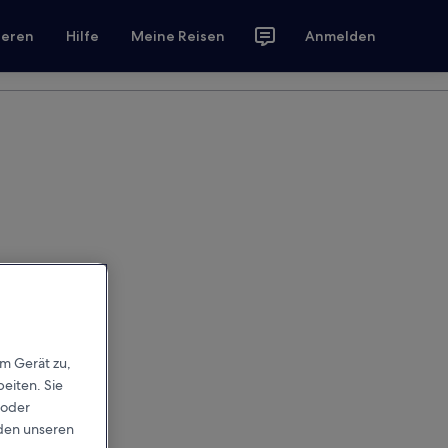
ieren
Hilfe
Meine Reisen
Anmelden
em Gerät zu,
eiten. Sie
 oder
rden unseren