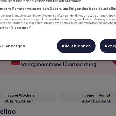
ignalisiert und haben keinen Einfluss auf Surfdaten.
unsere Partner verarbeiten Daten, um Folgendes bereitzustelle
enauer Standortdaten. Endgeräteeigenschaften zur Identifikation aktiv abfragen. Spei
Informationen auf einem Endgerät. Personalisierte Werbung und Inhalte, Messung von We
ance von Inhalten, Zielgruppenforschung sowie Entwicklung und Verbesserung von Ange
Partner (Lieferanten)
ke anzeigen
Alle ablehnen
Akze
Verdiene Prämien für jede
wahrgenommene Übernachtung
In zwei Wochen
In einem Monat
21. Aug. - 23. Aug.
4. Sept. - 6. Sept.
elino