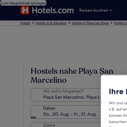
Zum Hauptinhalt springen
Reisen buchen
Hotels
Hotels in El Salvador
Hotels in Playa Las Hojas
Hotels n
Hostels nahe Playa San
Marcelino
Ihre
Wo soll’s hingehen?
Wir und u
Daten
z.B. auf 
Do., 20. Aug. - Fr., 21. Aug.
können Ihr
besuchen S
Gäste