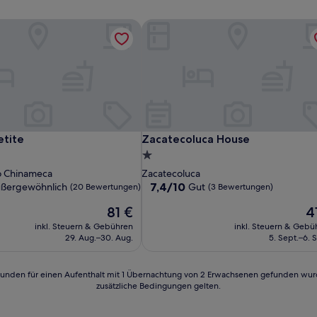
tite
Zacatecoluca House
tite
Zacatecoluca House
etite
Zacatecoluca House
1.0-
Stern-
o Chinameca
Zacatecoluca
Unterkunft
7.4
7,4/10
ßergewöhnlich
Gut
(20 Bewertungen)
(3 Bewertungen)
von
Der
De
81 €
4
10,
Preis
Pr
hnlich,
Gut,
inkl. Steuern & Gebühren
inkl. Steuern & Gebü
beträgt
be
(3
29. Aug.–30. Aug.
5. Sept.–6. 
81 €
41
en)
Bewertungen)
24 Stunden für einen Aufenthalt mit 1 Übernachtung von 2 Erwachsenen gefunden wu
zusätzliche Bedingungen gelten.