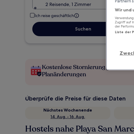
Partnern s
2 Reisende, 1 Zimmer
Wir und 
Ich reise geschäftlich
Verwendung g
Zugriff auf 
der Perform
Suchen
Liste der 
Zwec
Kostenlose Stornierung bei
Planänderungen
Überprüfe die Preise für diese Daten
Nächstes Wochenende
14. Aug. - 16. Aug.
Hostels nahe Playa San Marc