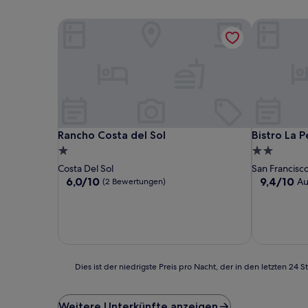
Rancho Costa del Sol
Bistro La Pe
Rancho Costa del Sol
Bistro La Pe
Rancho Costa del Sol
Bistro La P
1.0-
2.0-
Stern-
Sterne-
Costa Del Sol
San Francisc
Unterkunft
Unterkunft
6.0
9.4
6,0/10
9,4/10
Au
(2 Bewertungen)
von
von
10,
10,
(2
Außergewö
Bewertungen)
(20
Bewertung
Dies
Dies ist der niedrigste Preis pro Nacht, der in den letzten 
ist
der
niedrigste
Weitere Unterkünfte anzeigen