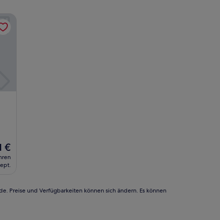
r
1 €
eis
hren
trägt
Sept.
 €
rde. Preise und Verfügbarkeiten können sich ändern. Es können