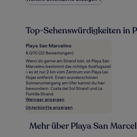
Preis
pro
Nacht,
der
in
Top-Sehenswürdigkeiten in P
den
letzten
24 Stunden
Playa San Marcelino
für
8.0/10 (32 Bewertungen)
einen
Aufenthalt
Wenn du gerne am Strand bist, ist Playa San
mit
Marcelino bestimmt das richtige Ausflugsziel
1 Übernachtung
– es ist nur 2 km vom Zentrum von Playa Las
von
Hojas entfernt. Einen wunderschönen
2 Erwachsenen
Sonnenuntergang am Ufer kannst du hier
gefunden
bewundern: Costa del Sol Strand und La
wurde.
Puntilla Strand.
Preise
Weniger anzeigen
und
Unterkünfte anzeigen
Verfügbarkeiten
können
sich
Mehr über Playa San Marcel
ändern.
Es
können