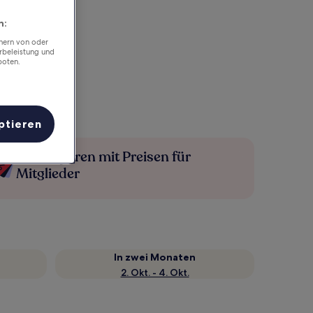
n:
chern von oder
rbeleistung und
boten.
ptieren
Mehr sparen mit Preisen für
Mitglieder
In zwei Monaten
2. Okt. - 4. Okt.