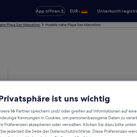
•
App öffnen
EUR
Unterkunft registr
ahe Playa San Marcelino
Hostels nahe Playa San Marcelino
 Privatsphäre ist uns wichtig
nsere
16
Partner speichern und/ oder greifen auf Informationen auf ein
eindeutige Kennungen in Cookies, um personenbezogene Daten zu verarb
e Präferenzen akzeptieren oder verwalten. Klicken Sie dazu bitte unten
ie jederzeit die Seite der Datenschutzrichtlinie. Diese Präferenzen we