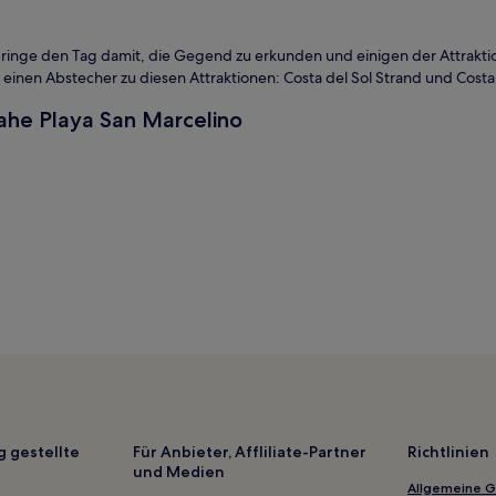
erbringe den Tag damit, die Gegend zu erkunden und einigen der Attrakt
 einen Abstecher zu diesen Attraktionen: Costa del Sol Strand und Cost
ahe Playa San Marcelino
on Playa Las Hojas entfernt
laya Las Hojas entfernt
g gestellte
Für Anbieter, Affliliate-Partner
Richtlinien
und Medien
Allgemeine 