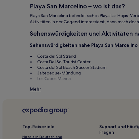
zusätzliche
Playa San Marcelino – wo ist das?
Bedingungen
gelten.
Playa San Marcelino befindet sich in Playa Las Hojas. V
Aktivitäten in der Gegend interessierst, dann mach doch
Sehenswürdigkeiten und Aktivitäten n
Sehenswürdigkeiten nahe Playa San Marcelino
Costa del Sol Strand
Costa Del Sol Tourist Center
Costa del Sol Beach Soccer Stadium
Jaltepeque-Mündung
Los Cabos Marina
Playa San Marcelino: Anreise
Mehr
Flüge nach Playa Las Hojas
Flughafen El Salvador Intl. (SAL), 9 km vom Zentrum v
Flughafen Ilopango (ILS), 37,6 km vom Zentrum von P
Top-Reiseziele
Support und häufi
Fragen
Hotels in Deutschland