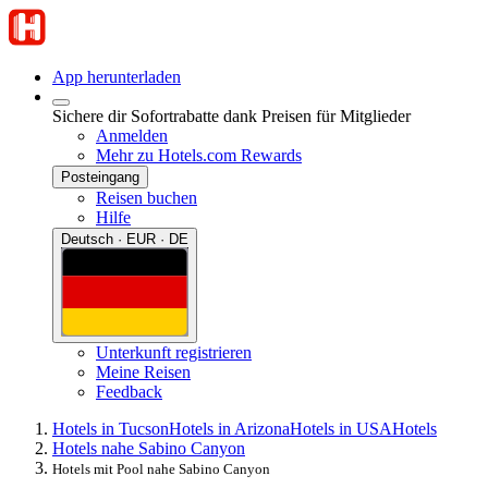
App herunterladen
Sichere dir Sofortrabatte dank Preisen für Mitglieder
Anmelden
Mehr zu Hotels.com Rewards
Posteingang
Reisen buchen
Hilfe
Deutsch · EUR · DE
Unterkunft registrieren
Meine Reisen
Feedback
Hotels in Tucson
Hotels in Arizona
Hotels in USA
Hotels
Hotels nahe Sabino Canyon
Hotels mit Pool nahe Sabino Canyon