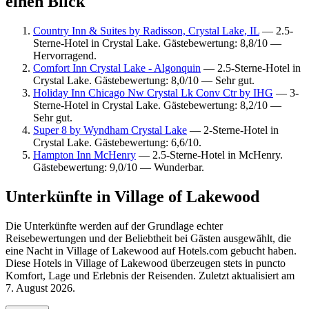
einen Blick
Country Inn & Suites by Radisson, Crystal Lake, IL
— 2.5-
Sterne-Hotel in Crystal Lake. Gästebewertung: 8,8/10 —
Hervorragend.
Comfort Inn Crystal Lake - Algonquin
— 2.5-Sterne-Hotel in
Crystal Lake. Gästebewertung: 8,0/10 — Sehr gut.
Holiday Inn Chicago Nw Crystal Lk Conv Ctr by IHG
— 3-
Sterne-Hotel in Crystal Lake. Gästebewertung: 8,2/10 —
Sehr gut.
Super 8 by Wyndham Crystal Lake
— 2-Sterne-Hotel in
Crystal Lake. Gästebewertung: 6,6/10.
Hampton Inn McHenry
— 2.5-Sterne-Hotel in McHenry.
Gästebewertung: 9,0/10 — Wunderbar.
Unterkünfte in Village of Lakewood
Die Unterkünfte werden auf der Grundlage echter
Reisebewertungen und der Beliebtheit bei Gästen ausgewählt, die
eine Nacht in Village of Lakewood auf Hotels.com gebucht haben.
Diese Hotels in Village of Lakewood überzeugen stets in puncto
Komfort, Lage und Erlebnis der Reisenden. Zuletzt aktualisiert am
7. August 2026
.