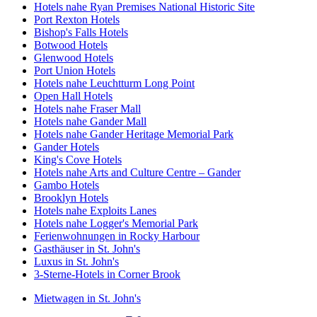
Hotels nahe Ryan Premises National Historic Site
Port Rexton Hotels
Bishop's Falls Hotels
Botwood Hotels
Glenwood Hotels
Port Union Hotels
Hotels nahe Leuchtturm Long Point
Open Hall Hotels
Hotels nahe Fraser Mall
Hotels nahe Gander Mall
Hotels nahe Gander Heritage Memorial Park
Gander Hotels
King's Cove Hotels
Hotels nahe Arts and Culture Centre – Gander
Gambo Hotels
Brooklyn Hotels
Hotels nahe Exploits Lanes
Hotels nahe Logger's Memorial Park
Ferienwohnungen in Rocky Harbour
Gasthäuser in St. John's
Luxus in St. John's
3-Sterne-Hotels in Corner Brook
Mietwagen in St. John's