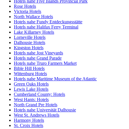
Hotels nahe Five Islands Provincial Park
Rose Hotels
Victoria Hotels
North Wallace Hotels
Hotels nahe Fundy Entdeckungsstätte
Hotels nahe Halifax Ferry Terminal
Lake Killarney Hotels
Lorneville Hotels
Dalhousie Hotels
Kingston Hotels
Hotels nahe Jost Vineyards
Hotels nahe Grand Parade
Hotels nahe Truro Farmers Market
Bible Hill Hotels
Wittenburg Hotels
Hotels nahe Maritime Museum of the Atlantic
Green Oaks Hotels
Lewis Lake Hotels
Cumberland County: Hotels
West Hants: Hotels
North Grand Pre Hotels
Hotels nahe Universität Dalhousie
West St. Andrews Hotels
Harmony Hotels
St. Croix Hotels