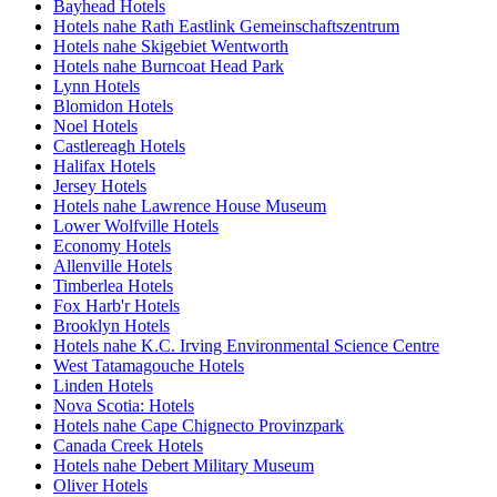
Bayhead Hotels
Hotels nahe Rath Eastlink Gemeinschaftszentrum
Hotels nahe Skigebiet Wentworth
Hotels nahe Burncoat Head Park
Lynn Hotels
Blomidon Hotels
Noel Hotels
Castlereagh Hotels
Halifax Hotels
Jersey Hotels
Hotels nahe Lawrence House Museum
Lower Wolfville Hotels
Economy Hotels
Allenville Hotels
Timberlea Hotels
Fox Harb'r Hotels
Brooklyn Hotels
Hotels nahe K.C. Irving Environmental Science Centre
West Tatamagouche Hotels
Linden Hotels
Nova Scotia: Hotels
Hotels nahe Cape Chignecto Provinzpark
Canada Creek Hotels
Hotels nahe Debert Military Museum
Oliver Hotels