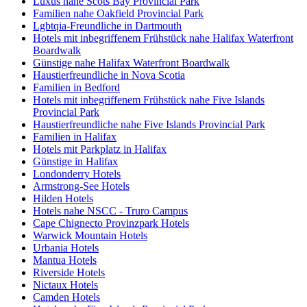
Luxus nahe Scots Bay Provincial Park
Familien nahe Oakfield Provincial Park
Lgbtqia-Freundliche in Dartmouth
Hotels mit inbegriffenem Frühstück nahe Halifax Waterfront
Boardwalk
Günstige nahe Halifax Waterfront Boardwalk
Haustierfreundliche in Nova Scotia
Familien in Bedford
Hotels mit inbegriffenem Frühstück nahe Five Islands
Provincial Park
Haustierfreundliche nahe Five Islands Provincial Park
Familien in Halifax
Hotels mit Parkplatz in Halifax
Günstige in Halifax
Londonderry Hotels
Armstrong-See Hotels
Hilden Hotels
Hotels nahe NSCC - Truro Campus
Cape Chignecto Provinzpark Hotels
Warwick Mountain Hotels
Urbania Hotels
Mantua Hotels
Riverside Hotels
Nictaux Hotels
Camden Hotels