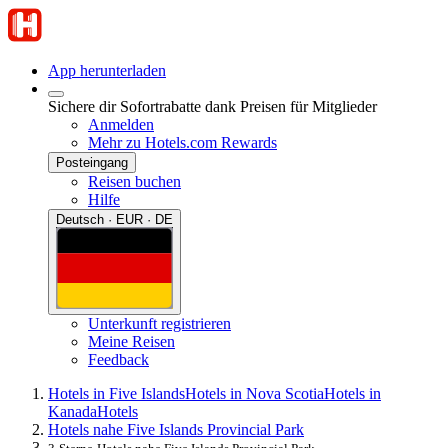
App herunterladen
Sichere dir Sofortrabatte dank Preisen für Mitglieder
Anmelden
Mehr zu Hotels.com Rewards
Posteingang
Reisen buchen
Hilfe
Deutsch · EUR · DE
Unterkunft registrieren
Meine Reisen
Feedback
Hotels in Five Islands
Hotels in Nova Scotia
Hotels in
Kanada
Hotels
Hotels nahe Five Islands Provincial Park