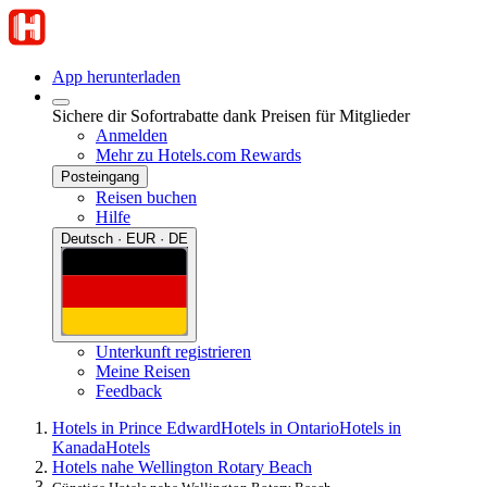
App herunterladen
Sichere dir Sofortrabatte dank Preisen für Mitglieder
Anmelden
Mehr zu Hotels.com Rewards
Posteingang
Reisen buchen
Hilfe
Deutsch · EUR · DE
Unterkunft registrieren
Meine Reisen
Feedback
Hotels in Prince Edward
Hotels in Ontario
Hotels in
Kanada
Hotels
Hotels nahe Wellington Rotary Beach