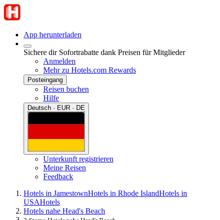
App herunterladen
Sichere dir Sofortrabatte dank Preisen für Mitglieder
Anmelden
Mehr zu Hotels.com Rewards
Posteingang
Reisen buchen
Hilfe
Deutsch · EUR · DE
Unterkunft registrieren
Meine Reisen
Feedback
Hotels in Jamestown
Hotels in Rhode Island
Hotels in
USA
Hotels
Hotels nahe Head's Beach