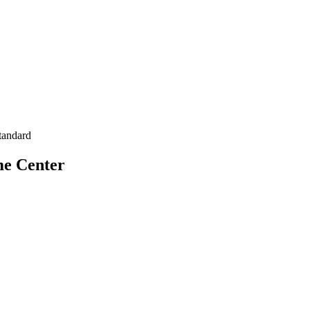
tandard
me Center