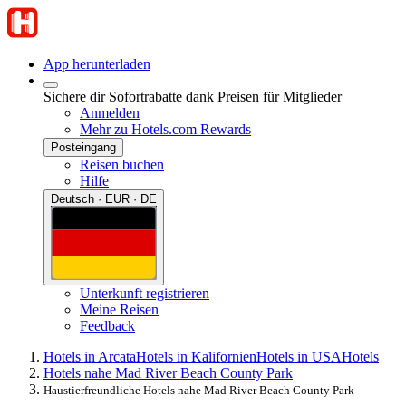
App herunterladen
Sichere dir Sofortrabatte dank Preisen für Mitglieder
Anmelden
Mehr zu Hotels.com Rewards
Posteingang
Reisen buchen
Hilfe
Deutsch · EUR · DE
Unterkunft registrieren
Meine Reisen
Feedback
Hotels in Arcata
Hotels in Kalifornien
Hotels in USA
Hotels
Hotels nahe Mad River Beach County Park
Haustierfreundliche Hotels nahe Mad River Beach County Park