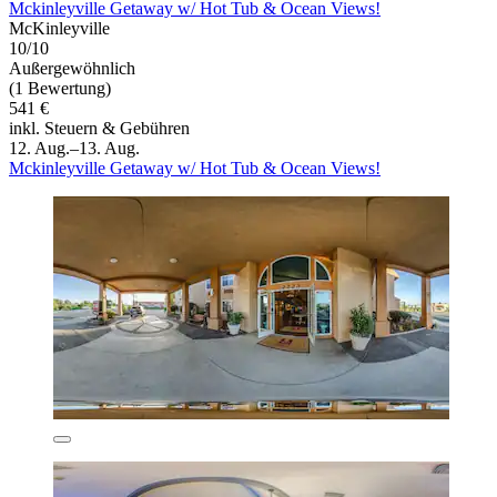
Mckinleyville Getaway w/ Hot Tub & Ocean Views!
McKinleyville
10/10
Außergewöhnlich
(1 Bewertung)
541 €
inkl. Steuern & Gebühren
12. Aug.–13. Aug.
Mckinleyville Getaway w/ Hot Tub & Ocean Views!