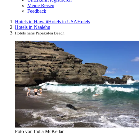
Meine Reisen
Feedback
Hotels in Hawaii
Hotels in USA
Hotels
Hotels in Naalehu
Hotels nahe Papakōlea Beach
Foto von India McKellar