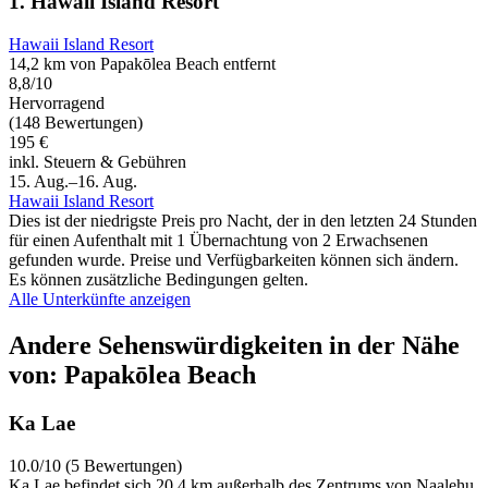
1. Hawaii Island Resort
Hawaii Island Resort
14,2 km von Papakōlea Beach entfernt
8,8/10
Hervorragend
(148 Bewertungen)
195 €
inkl. Steuern & Gebühren
15. Aug.–16. Aug.
Hawaii Island Resort
Dies ist der niedrigste Preis pro Nacht, der in den letzten 24 Stunden
für einen Aufenthalt mit 1 Übernachtung von 2 Erwachsenen
gefunden wurde. Preise und Verfügbarkeiten können sich ändern.
Es können zusätzliche Bedingungen gelten.
Alle Unterkünfte anzeigen
Andere Sehenswürdigkeiten in der Nähe
von: Papakōlea Beach
Ka Lae
10.0/10 (5 Bewertungen)
Ka Lae befindet sich 20,4 km außerhalb des Zentrums von Naalehu,