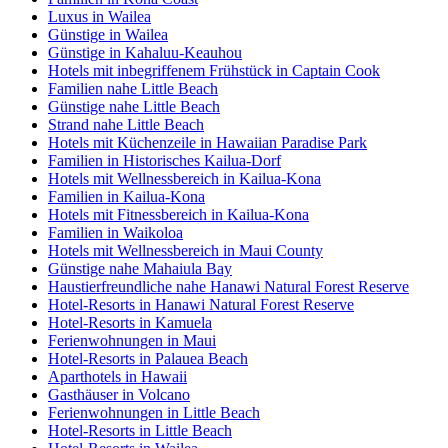
Luxus in Wailea
Günstige in Wailea
Günstige in Kahaluu-Keauhou
Hotels mit inbegriffenem Frühstück in Captain Cook
Familien nahe Little Beach
Günstige nahe Little Beach
Strand nahe Little Beach
Hotels mit Küchenzeile in Hawaiian Paradise Park
Familien in Historisches Kailua-Dorf
Hotels mit Wellnessbereich in Kailua-Kona
Familien in Kailua-Kona
Hotels mit Fitnessbereich in Kailua-Kona
Familien in Waikoloa
Hotels mit Wellnessbereich in Maui County
Günstige nahe Mahaiula Bay
Haustierfreundliche nahe Hanawi Natural Forest Reserve
Hotel-Resorts in Hanawi Natural Forest Reserve
Hotel-Resorts in Kamuela
Ferienwohnungen in Maui
Hotel-Resorts in Palauea Beach
Aparthotels in Hawaii
Gasthäuser in Volcano
Ferienwohnungen in Little Beach
Hotel-Resorts in Little Beach