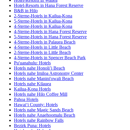
Hotel-Resorts in Wailea
Hotel-Resorts in Hana Forest Reserve
B&B in Hilo
2-Sterne-Hotels in Kailua-Kona
5-Sterne-Hotels in Kailua-Kona
4-Sterne-Hotels in Kailua-Kona
4-Sterne-Hotels in Hana Forest Reserve
5-Sterne-Hotels in Hana Forest Reserve
4-Sterne-Hotels in Palauea Beach
4-Sterne-Hotels in Little Beach
2-Sterne-Hotels in Little Beach
4-Sterne-Hotels in Spencer Beach Park
Pu'uanahulu: Hotels
Hotels nahe Honoli’i Beach
Hotels nahe Imiloa Astronomy Center
Hotels nahe Manini'owali Beach
Hotels nahe Kilauea
Kailua-Kona Hotels
Hotels nahe Hilo Coffee Mill
Pahoa Hotels
Hawaiʻi County: Hotels
Hotels nahe Magic Sands Beach
Hotels nahe Anaehoomalu Beach
Hotels nahe Rainbow Falls
Bezirk Puna: Hotels