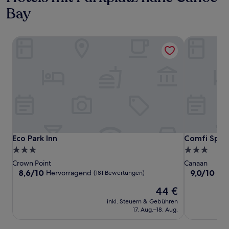
Bay
Eco Park Inn
Comfi Spac
Eco Park Inn
Comfi Spac
Eco Park Inn
Comfi Spac
3.0-
3.0-
Sterne-
Sterne-
Crown Point
Canaan
Unterkunft
Unterkunft
8.6
9.0
8,6/10
9,0/10
Hervorragend
Wu
(181 Bewertungen)
von
von
Der
44 €
10,
10,
Preis
Hervorragend,
Wunderbar,
inkl. Steuern & Gebühren
beträgt
(181
(14
17. Aug.–18. Aug.
44 €
Bewertungen)
Bewertunge