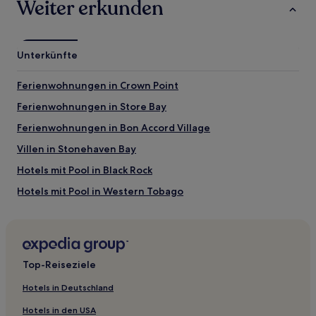
Weiter erkunden
sich
ändern.
Es
können
Unterkünfte
zusätzliche
Bedingungen
Ferienwohnungen in Crown Point
gelten.
Ferienwohnungen in Store Bay
Ferienwohnungen in Bon Accord Village
Villen in Stonehaven Bay
Hotels mit Pool in Black Rock
Hotels mit Pool in Western Tobago
Günstige nahe Stonehaven Bay
Familien nahe Strand von Buccoo
Hotels mit inbegriffenem Frühstück in Crown Point
Top-Reiseziele
Hotels mit Parkplatz in Buccoo
Hotels in Deutschland
Tobago: Hotels
Hotels in den USA