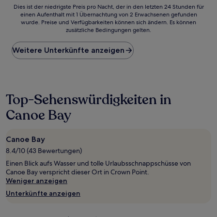
Dies
Dies ist der niedrigste Preis pro Nacht, der in den letzten 24 Stunden für
einen Aufenthalt mit 1 Übernachtung von 2 Erwachsenen gefunden
ist
wurde. Preise und Verfügbarkeiten können sich ändern. Es können
der
zusätzliche Bedingungen gelten.
niedrigste
Preis
Weitere Unterkünfte anzeigen
pro
Nacht,
der
in
den
letzten
Top-Sehenswürdigkeiten in
24 Stunden
Canoe Bay
für
einen
Aufenthalt
mit
Canoe Bay
1 Übernachtung
8.4/10 (43 Bewertungen)
von
Einen Blick aufs Wasser und tolle Urlaubsschnappschüsse von
2 Erwachsenen
Canoe Bay verspricht dieser Ort in Crown Point.
gefunden
Weniger anzeigen
wurde.
Preise
Unterkünfte anzeigen
und
Verfügbarkeiten
können