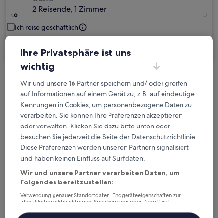
2 Reisende, 1 Zimmer
Ich reise geschäftlich
Suchen
Ihre Privatsphäre ist uns
wichtig
Wir und unsere
16
Partner speichern und/ oder greifen
Kostenlose Stornierung bei
auf Informationen auf einem Gerät zu, z.B. auf eindeutige
Planänderungen
Kennungen in Cookies, um personenbezogene Daten zu
verarbeiten. Sie können Ihre Präferenzen akzeptieren
Verdiene Prämien für jede
oder verwalten. Klicken Sie dazu bitte unten oder
wahrgenommene Übernachtung
besuchen Sie jederzeit die Seite der Datenschutzrichtlinie.
Diese Präferenzen werden unseren Partnern signalisiert
und haben keinen Einfluss auf Surfdaten.
Mehr sparen mit Preisen für Mitglieder
Wir und unsere Partner verarbeiten Daten, um
Folgendes bereitzustellen:
Verwendung genauer Standortdaten. Endgeräteeigenschaften zur
Überprüfe die Preise für diese Daten
Identifikation aktiv abfragen. Speichern von oder Zugriff auf
Informationen auf einem Endgerät. Personalisierte Werbung und
Inhalte, Messung von Werbeleistung und der Performance von Inhalten,