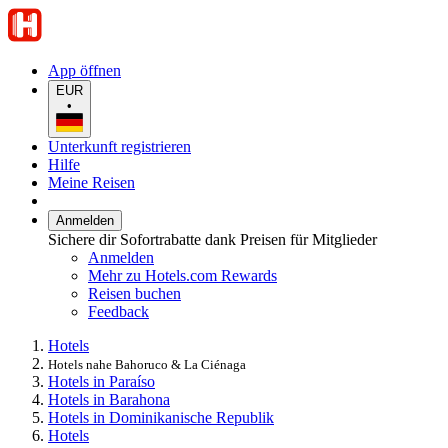
App öffnen
EUR
•
Unterkunft registrieren
Hilfe
Meine Reisen
Anmelden
Sichere dir Sofortrabatte dank Preisen für Mitglieder
Anmelden
Mehr zu Hotels.com Rewards
Reisen buchen
Feedback
Hotels
Hotels nahe Bahoruco & La Ciénaga
Hotels in Paraíso
Hotels in Barahona
Hotels in Dominikanische Republik
Hotels