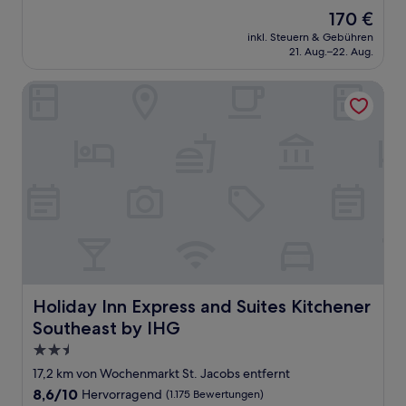
von
Der
170 €
10,
Preis
Außergewöhnlich,
inkl. Steuern & Gebühren
beträgt
21. Aug.–22. Aug.
(269
170 €
Bewertungen)
Holiday Inn Express and Suites Kitchener Southeast by IH
Holiday Inn Express and Suites Kitchener Southeast by I
Holiday Inn Express and Suites Kitchener
Southeast by IHG
2.5-
Sterne-
17,2 km von Wochenmarkt St. Jacobs entfernt
Unterkunft
8.6
8,6/10
Hervorragend
(1.175 Bewertungen)