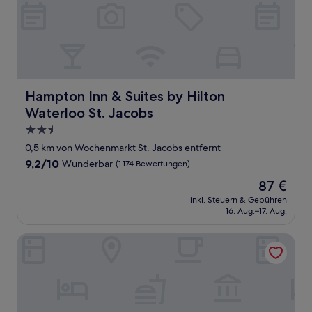
Hampton Inn & Suites by Hilton Waterloo St. Jacobs
Hampton Inn & Suites by Hilton
Waterloo St. Jacobs
2.5-
Sterne-
0,5 km von Wochenmarkt St. Jacobs entfernt
Unterkunft
9.2
9,2/10
Wunderbar
(1.174 Bewertungen)
von
Der
87 €
10,
Preis
Wunderbar,
inkl. Steuern & Gebühren
beträgt
16. Aug.–17. Aug.
(1.174
87 €
Bewertungen)
Homewood Suites by Hilton Waterloo/St. Jacobs