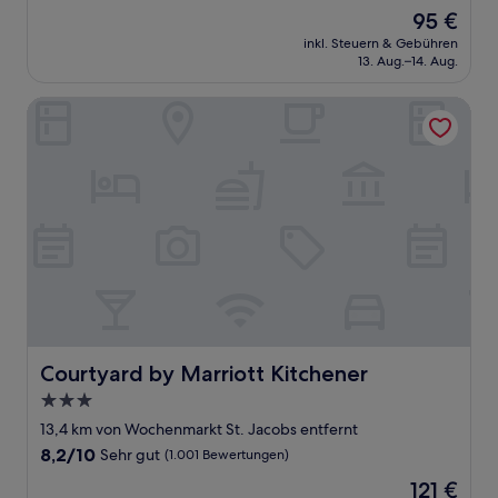
von
Der
95 €
10,
Preis
Hervorragend,
inkl. Steuern & Gebühren
beträgt
13. Aug.–14. Aug.
(1.175
95 €
Bewertungen)
Courtyard by Marriott Kitchener
Courtyard by Marriott Kitchener
Courtyard by Marriott Kitchener
3.0-
Sterne-
13,4 km von Wochenmarkt St. Jacobs entfernt
Unterkunft
8.2
8,2/10
Sehr gut
(1.001 Bewertungen)
von
Der
121 €
10,