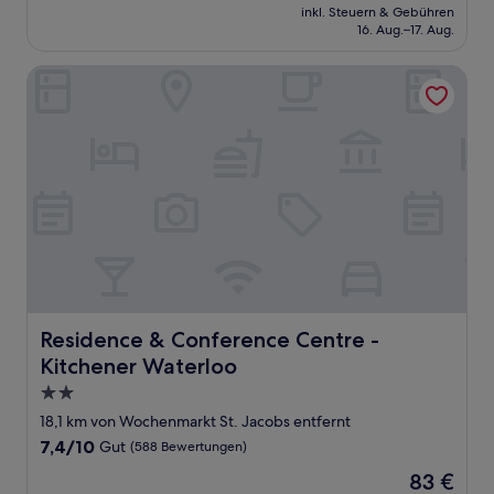
Preis
Sehr
inkl. Steuern & Gebühren
beträgt
16. Aug.–17. Aug.
gut,
110 €
(1.006
Bewertungen)
Residence & Conference Centre - Kitchener Waterloo
Residence & Conference Centre - Kitchener Waterloo
Residence & Conference Centre -
Kitchener Waterloo
2.0-
Sterne-
18,1 km von Wochenmarkt St. Jacobs entfernt
Unterkunft
7.4
7,4/10
Gut
(588 Bewertungen)
von
Der
83 €
10,