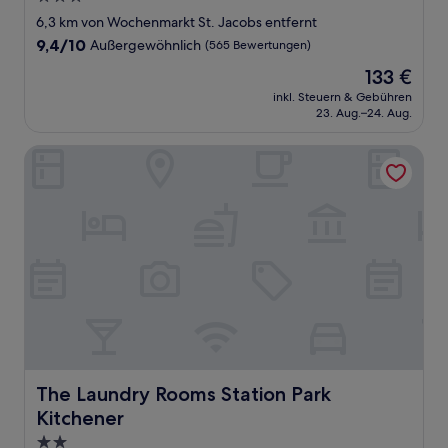
Sterne-
6,3 km von Wochenmarkt St. Jacobs entfernt
Unterkunft
9.4
9,4/10
Außergewöhnlich
(565 Bewertungen)
von
Der
133 €
10,
Preis
Außergewöhnlich,
inkl. Steuern & Gebühren
beträgt
23. Aug.–24. Aug.
(565
133 €
Bewertungen)
The Laundry Rooms Station Park Kitchener
The Laundry Rooms Station Park Kitchener
The Laundry Rooms Station Park
Kitchener
2.0-