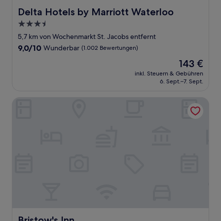
Delta Hotels by Marriott Waterloo
Delta Hotels by Marriott Waterloo
3.5-
Sterne-
5,7 km von Wochenmarkt St. Jacobs entfernt
Unterkunft
9.0
9,0/10
Wunderbar
(1.002 Bewertungen)
von
Der
143 €
10,
Preis
Wunderbar,
inkl. Steuern & Gebühren
beträgt
6. Sept.–7. Sept.
(1.002
143 €
Bewertungen)
Bristow's Inn
Bristow's Inn
Bristow's Inn