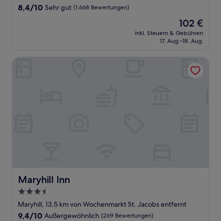
Unterkunft
8.4
8,4/10
Sehr gut
(1.668 Bewertungen)
von
Der
102 €
10,
Preis
Sehr
inkl. Steuern & Gebühren
beträgt
17. Aug.–18. Aug.
gut,
102 €
(1.668
Bewertungen)
Maryhill Inn
Maryhill Inn
Maryhill Inn
3.5-
Sterne-
Maryhill, 13,5 km von Wochenmarkt St. Jacobs entfernt
Unterkunft
9.4
9,4/10
Außergewöhnlich
(269 Bewertungen)