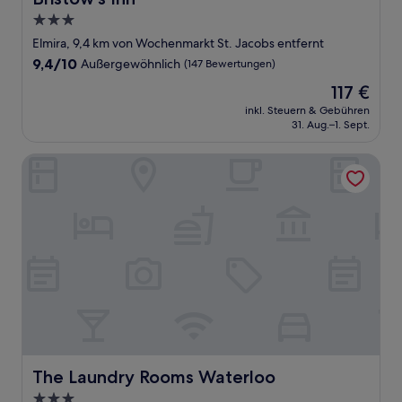
3.0-
Sterne-
Elmira, 9,4 km von Wochenmarkt St. Jacobs entfernt
Unterkunft
9.4
9,4/10
Außergewöhnlich
(147 Bewertungen)
von
Der
117 €
10,
Preis
Außergewöhnlich,
inkl. Steuern & Gebühren
beträgt
31. Aug.–1. Sept.
(147
117 €
Bewertungen)
The Laundry Rooms Waterloo
The Laundry Rooms Waterloo
The Laundry Rooms Waterloo
3.0-