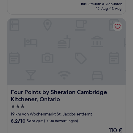
Preis
Sehr
inkl. Steuern & Gebühren
beträgt
16. Aug.–17. Aug.
gut,
121 €
(1.001
Bewertungen)
Four Points by Sheraton Cambridge Kitchener, Ontario
Four Points by Sheraton Cambridge Kitchener, Ontario
Four Points by Sheraton Cambridge
Kitchener, Ontario
3.0-
Sterne-
19 km von Wochenmarkt St. Jacobs entfernt
Unterkunft
8.2
8,2/10
Sehr gut
(1.006 Bewertungen)
von
Der
110 €
10,