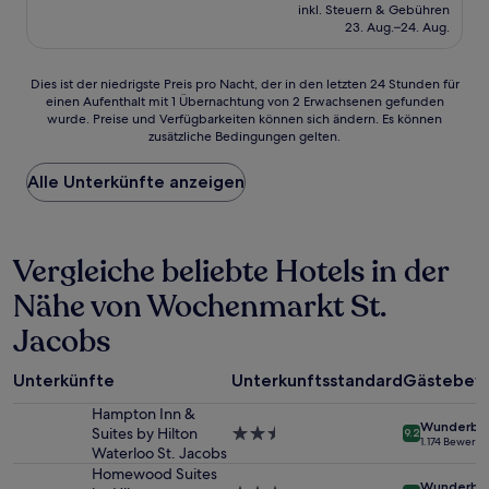
Preis
Gut,
inkl. Steuern & Gebühren
beträgt
23. Aug.–24. Aug.
(588
83 €
Bewertungen)
Dies
Dies ist der niedrigste Preis pro Nacht, der in den letzten 24 Stunden für
einen Aufenthalt mit 1 Übernachtung von 2 Erwachsenen gefunden
ist
wurde. Preise und Verfügbarkeiten können sich ändern. Es können
der
zusätzliche Bedingungen gelten.
niedrigste
Preis
Alle Unterkünfte anzeigen
pro
Nacht,
der
in
Vergleiche beliebte Hotels in der
den
letzten
Nähe von Wochenmarkt St.
24 Stunden
für
Jacobs
einen
Aufenthalt
mit
Unterkünfte
Unterkunftsstandard
Gästebew
1 Übernachtung
Hampton Inn &
von
Wunderba
Suites by Hilton
2.5-
9.2
2 Erwachsenen
1.174 Bewert
Waterloo St. Jacobs
Sterne-
gefunden
Unterkunft
Homewood Suites
wurde.
Wunderba