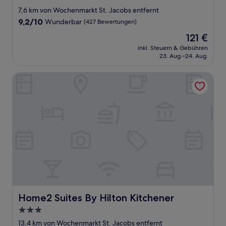
Sterne-
7,6 km von Wochenmarkt St. Jacobs entfernt
Unterkunft
9.2
9,2/10
Wunderbar
(427 Bewertungen)
von
Der
121 €
10,
Preis
Wunderbar,
inkl. Steuern & Gebühren
beträgt
23. Aug.–24. Aug.
(427
121 €
Bewertungen)
Home2 Suites By Hilton Kitchener
Home2 Suites By Hilton Kitchener
Home2 Suites By Hilton Kitchener
3.0-
Sterne-
13,4 km von Wochenmarkt St. Jacobs entfernt