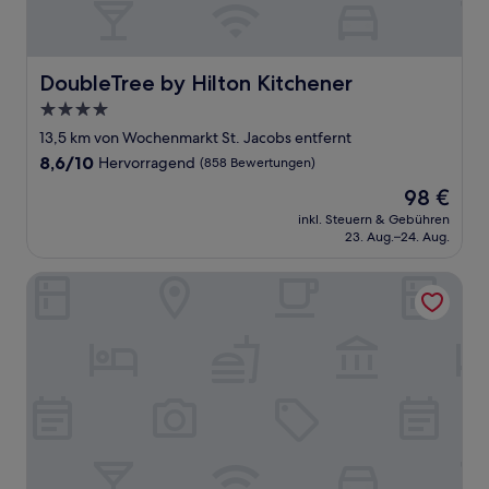
DoubleTree by Hilton Kitchener
DoubleTree by Hilton Kitchener
4.0-
Sterne-
13,5 km von Wochenmarkt St. Jacobs entfernt
Unterkunft
8.6
8,6/10
Hervorragend
(858 Bewertungen)
von
Der
98 €
10,
Preis
Hervorragend,
inkl. Steuern & Gebühren
beträgt
23. Aug.–24. Aug.
(858
98 €
Bewertungen)
Quality Inn