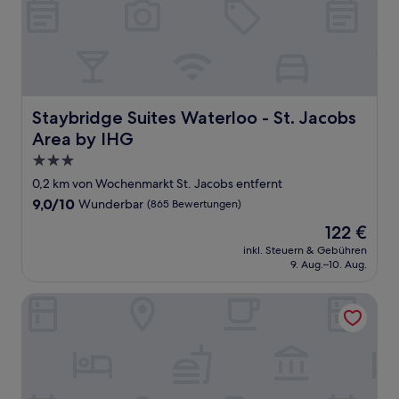
Staybridge Suites Waterloo - St. Jacobs Area by IHG
Staybridge Suites Waterloo - St. Jacobs
Area by IHG
3.0-
Sterne-
0,2 km von Wochenmarkt St. Jacobs entfernt
Unterkunft
9.0
9,0/10
Wunderbar
(865 Bewertungen)
von
Der
122 €
10,
Preis
Wunderbar,
inkl. Steuern & Gebühren
beträgt
9. Aug.–10. Aug.
(865
122 €
Bewertungen)
Waterloo Suites Hotel, Trademark Collection by Wyndham