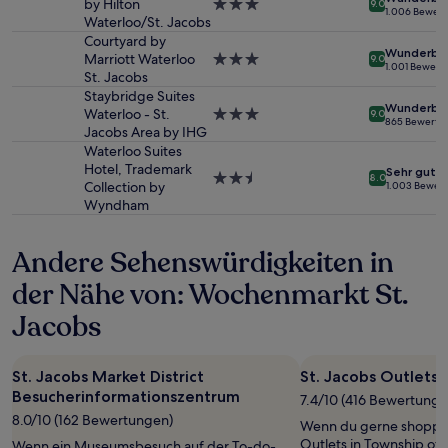
by Hilton
3.0-
9.0
Preise
1.006 Bewer
Waterloo/St. Jacobs
Sterne-
und
Unterkunft
Courtyard by
Verfügbarkeiten
Wunderba
Marriott Waterloo
3.0-
können
9.0
1.001 Bewert
St. Jacobs
Sterne-
sich
Unterkunft
Staybridge Suites
ändern.
Wunderba
Waterloo - St.
3.0-
Es
9.0
865 Bewertu
Jacobs Area by IHG
Sterne-
können
Unterkunft
zusätzliche
Waterloo Suites
Bedingungen
Hotel, Trademark
Sehr gut
2.5-
8.0
gelten.
Collection by
1.003 Bewer
Sterne-
Wyndham
Unterkunft
Andere Sehenswürdigkeiten in
der Nähe von: Wochenmarkt St.
Jacobs
St. Jacobs Market District
St. Jacobs Outlets
Besucherinformationszentrum
7.4/10 (416 Bewertunge
8.0/10 (162 Bewertungen)
Wenn du gerne shoppen 
Outlets in Township of 
Wenn ein Museumsbesuch auf der To-do-