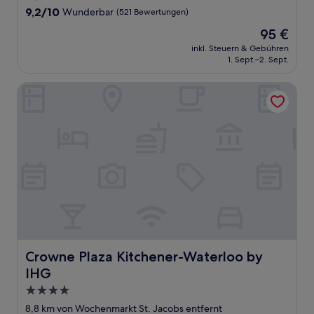
Unterkunft
9.2
9,2/10
Wunderbar
(521 Bewertungen)
von
Der
95 €
10,
Preis
Wunderbar,
inkl. Steuern & Gebühren
beträgt
1. Sept.–2. Sept.
(521
95 €
Bewertungen)
Crowne Plaza Kitchener-Waterloo by IHG
Crowne Plaza Kitchener-Waterloo by IHG
Crowne Plaza Kitchener-Waterloo by
IHG
4.0-
Sterne-
8,8 km von Wochenmarkt St. Jacobs entfernt