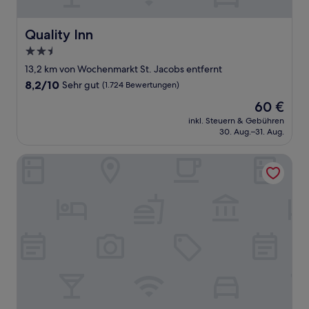
Quality Inn
Quality Inn
2.5-
Sterne-
13,2 km von Wochenmarkt St. Jacobs entfernt
Unterkunft
8.2
8,2/10
Sehr gut
(1.724 Bewertungen)
von
Der
60 €
10,
Preis
Sehr
inkl. Steuern & Gebühren
beträgt
30. Aug.–31. Aug.
gut,
60 €
(1.724
Bewertungen)
Delta Hotels by Marriott Waterloo