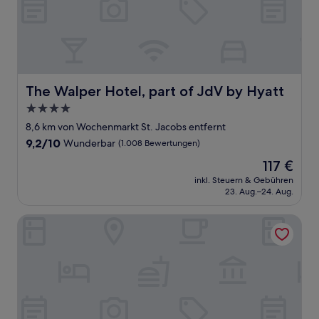
The Walper Hotel, part of JdV by Hyatt
The Walper Hotel, part of JdV by Hyatt
4.0-
Sterne-
8,6 km von Wochenmarkt St. Jacobs entfernt
Unterkunft
9.2
9,2/10
Wunderbar
(1.008 Bewertungen)
von
Der
117 €
10,
Preis
Wunderbar,
inkl. Steuern & Gebühren
beträgt
23. Aug.–24. Aug.
(1.008
117 €
Bewertungen)
The Puddicombe House