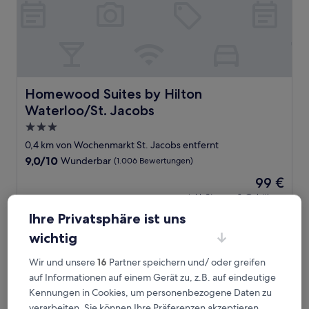
Homewood Suites by Hilton Waterloo/St. Jacobs
Homewood Suites by Hilton
Waterloo/St. Jacobs
3.0-
Sterne-
0,4 km von Wochenmarkt St. Jacobs entfernt
Unterkunft
9.0
9,0/10
Wunderbar
(1.006 Bewertungen)
von
Der
99 €
10,
Preis
Wunderbar,
inkl. Steuern & Gebühren
beträgt
6. Sept.–7. Sept.
(1.006
Ihre Privatsphäre ist uns
99 €
Bewertungen)
Courtyard by Marriott Waterloo St. Jacobs
wichtig
Wir und unsere
16
Partner speichern und/ oder greifen
auf Informationen auf einem Gerät zu, z.B. auf eindeutige
Kennungen in Cookies, um personenbezogene Daten zu
verarbeiten. Sie können Ihre Präferenzen akzeptieren