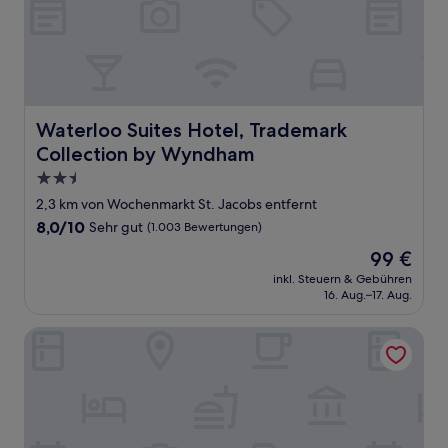
Waterloo Suites Hotel, Trademark Collection by Wyndh
Waterloo Suites Hotel, Trademark
Collection by Wyndham
2.5-
Sterne-
2,3 km von Wochenmarkt St. Jacobs entfernt
Unterkunft
8.0
8,0/10
Sehr gut
(1.003 Bewertungen)
von
Der
99 €
10,
Preis
Sehr
inkl. Steuern & Gebühren
beträgt
16. Aug.–17. Aug.
gut,
99 €
(1.003
Bewertungen)
The Walper Hotel, part of JdV by Hyatt