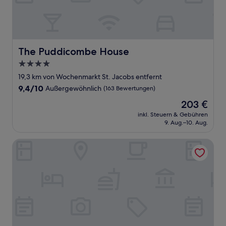
The Puddicombe House
The Puddicombe House
4.0-
Sterne-
19,3 km von Wochenmarkt St. Jacobs entfernt
Unterkunft
9.4
9,4/10
Außergewöhnlich
(163 Bewertungen)
von
Der
203 €
10,
Preis
Außergewöhnlich,
inkl. Steuern & Gebühren
beträgt
9. Aug.–10. Aug.
(163
203 €
Bewertungen)
DoubleTree by Hilton Kitchener