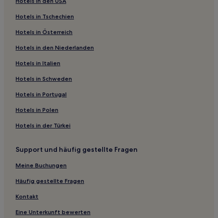
Hotels in den USA
Business in Nassau
Hotels in Tschechien
Strand in Nassau
Hotels in Österreich
Lgbtqia-Freundliche in Nassau
Hotels in den Niederlanden
Günstige in Nassau
Hotels in Italien
Hotels mit Casino in Nassau
Familien in Paradise Island
Hotels in Schweden
Hotels mit Wellnessbereich in Paradise Island
Hotels in Portugal
Golf in Paradise Island
Hotels in Polen
Hotels mit Wellnessbereich nahe Saunders Beach
Hotels in der Türkei
Luxus nahe Saunders Beach
Support und häufig gestellte Fragen
Familien nahe Saunders Beach
Meine Buchungen
Günstige nahe Saunders Beach
Lgbtqia-Freundliche nahe Lake Cunningham
Häufig gestellte Fragen
Strand nahe Lake Cunningham
Kontakt
Lgbtqia-Freundliche nahe Caves Beach
Eine Unterkunft bewerten