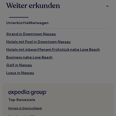
ändern.
Weiter erkunden
Es
können
zusätzliche
Bedingungen
Unterkünfte
Mietwagen
gelten.
Strand in Downtown Nassau
Hotels mit Pool in Downtown Nassau
Hotels mit inbegriffenem Frühstück nahe Love Beach
Business nahe Love Beach
Golf in Nassau
Luxus in Nassau
Familien in Nassau
Haustierfreundliche in Nassau
Hotels mit Wellnessbereich in Nassau
Top-Reiseziele
Hotels mit inbegriffenem Frühstück in Nassau
Hotels in Deutschland
Hotels mit Pool in Nassau