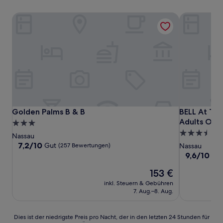
Golden Palms B & B
BELL At The 
Golden Palms B & B
BELL At The 
Golden Palms B & B
BELL At The
Adults Only
3.0-
3.5-
Sterne-
Nassau
Sterne-
Unterkunft
7.2
7,2/10
Gut
(257 Bewertungen)
Nassau
von
Unterkunft
9.6
9,6/10
Auß
10,
von
Gut,
Der
153 €
10,
(257
Preis
Außergewöh
inkl. Steuern & Gebühren
Bewertungen)
beträgt
(539
7. Aug.–8. Aug.
153 €
Bewertunge
Dies
Dies ist der niedrigste Preis pro Nacht, der in den letzten 24 Stunden für