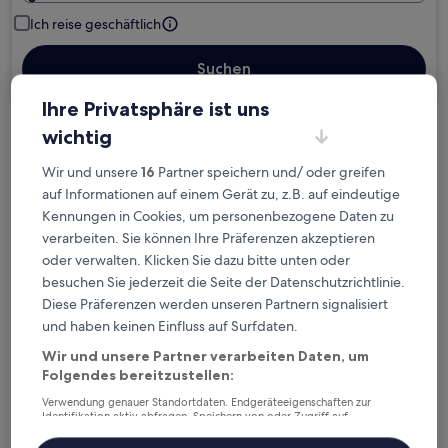
Ich reise geschäftlich
Suchen
Ihre Privatsphäre ist uns
wichtig
Kostenlose Stornierung bei
Planänderungen
Wir und unsere
16
Partner speichern und/ oder greifen
auf Informationen auf einem Gerät zu, z.B. auf eindeutige
Verdiene Prämien für jede
Kennungen in Cookies, um personenbezogene Daten zu
wahrgenommene Übernachtung
verarbeiten. Sie können Ihre Präferenzen akzeptieren
oder verwalten. Klicken Sie dazu bitte unten oder
besuchen Sie jederzeit die Seite der Datenschutzrichtlinie.
Mehr sparen mit Preisen für Mitglieder
Diese Präferenzen werden unseren Partnern signalisiert
und haben keinen Einfluss auf Surfdaten.
Wir und unsere Partner verarbeiten Daten, um
Folgendes bereitzustellen:
Überprüfe die Preise für diese Daten
Verwendung genauer Standortdaten. Endgeräteeigenschaften zur
Heute
Morgen
Identifikation aktiv abfragen. Speichern von oder Zugriff auf
Informationen auf einem Endgerät. Personalisierte Werbung und
6. Aug. - 7. Aug.
7. Aug. - 8. Aug.
Inhalte, Messung von Werbeleistung und der Performance von Inhalten,