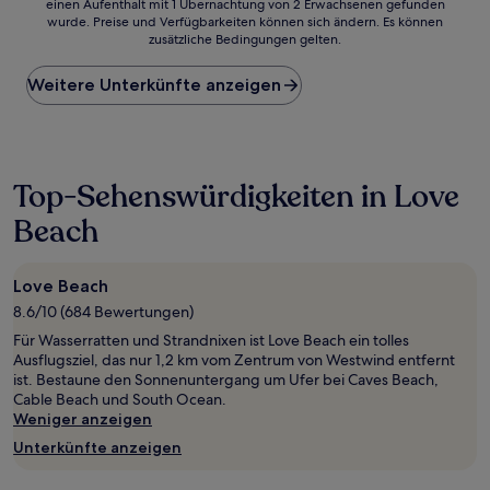
einen Aufenthalt mit 1 Übernachtung von 2 Erwachsenen gefunden
ist
wurde. Preise und Verfügbarkeiten können sich ändern. Es können
der
zusätzliche Bedingungen gelten.
niedrigste
Preis
Weitere Unterkünfte anzeigen
pro
Nacht,
der
in
den
letzten
Top-Sehenswürdigkeiten in Love
24 Stunden
Beach
für
einen
Aufenthalt
mit
Love Beach
1 Übernachtung
8.6/10 (684 Bewertungen)
von
Für Wasserratten und Strandnixen ist Love Beach ein tolles
2 Erwachsenen
Ausflugsziel, das nur 1,2 km vom Zentrum von Westwind entfernt
gefunden
ist. Bestaune den Sonnenuntergang um Ufer bei Caves Beach,
wurde.
Cable Beach und South Ocean.
Preise
Weniger anzeigen
und
Verfügbarkeiten
Unterkünfte anzeigen
können
sich