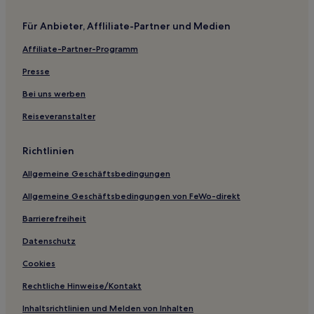
Günstige nahe Caves Beach
Für Anbieter, Affliliate-Partner und Medien
Strand nahe Caves Beach
Affiliate-Partner-Programm
Golf nahe Yamacraw Beach
Presse
Strand nahe Yamacraw Beach
Hotel-Resorts in Caves Beach
Bei uns werben
Hotel-Resorts in Paradise Island
Reiseveranstalter
Villen in Love Beach
Richtlinien
Villen in Yamacraw Beach
Allgemeine Geschäftsbedingungen
Ferienwohnungen in Yamacraw Beach
Allgemeine Geschäftsbedingungen von FeWo-direkt
Aparthotels in Saunders Beach
Barrierefreiheit
Villen in Saunders Beach
Hotel-Resorts in Saunders Beach
Datenschutz
Ferienwohnungen in Saunders Beach
Cookies
Ferienwohnungen in Nassau
Rechtliche Hinweise/Kontakt
Villen in Nassau
Inhaltsrichtlinien und Melden von Inhalten