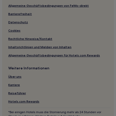
Allgemeine Geschäftsbedingungen von FeWo-direkt
Hotel-Resorts in Paradise Island
Barrierefreiheit
Villen in Love Beach
Villen in Yamacraw Beach
Datenschutz
Ferienwohnungen in Yamacraw Beach
Cookies
Hotel-Resorts in Saunders Beach
Rechtliche Hinweise/Kontakt
Villen in Saunders Beach
Inhaltsrichtlinien und Melden von Inhalten
Ferienwohnungen in Saunders Beach
Allgemeine Geschäftsbedingungen für Hotels.com Rewards
Aparthotels in Saunders Beach
Weitere Informationen
Villen in Nassau
Hotel-Resorts in Nassau
Über uns
Ferienwohnungen in Nassau
Karriere
Strand in Downtown Nassau
Reiseführer
Hotels mit Pool in Downtown Nassau
Hotels.com Rewards
Hotels mit inbegriffenem Frühstück nahe Love Beach
*Bei einigen Hotels muss die Stornierung mehr als 24 Stunden vor
Business nahe Love Beach