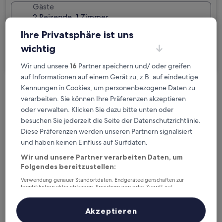
Gäste
2 Reisende, 1 Zimmer
Ihre Privatsphäre ist uns
Ich reise geschäftlich
wichtig
Suchen
Wir und unsere
16
Partner speichern und/ oder greifen
auf Informationen auf einem Gerät zu, z.B. auf eindeutige
Kennungen in Cookies, um personenbezogene Daten zu
Kostenlose Stornierung bei
verarbeiten. Sie können Ihre Präferenzen akzeptieren
Planänderungen
oder verwalten. Klicken Sie dazu bitte unten oder
besuchen Sie jederzeit die Seite der Datenschutzrichtlinie.
Verdiene Prämien für jede
Diese Präferenzen werden unseren Partnern signalisiert
wahrgenommene Übernachtung
und haben keinen Einfluss auf Surfdaten.
Wir und unsere Partner verarbeiten Daten, um
Folgendes bereitzustellen:
Mehr sparen mit Preisen für Mitglieder
Verwendung genauer Standortdaten. Endgeräteeigenschaften zur
Identifikation aktiv abfragen. Speichern von oder Zugriff auf
Informationen auf einem Endgerät. Personalisierte Werbung und
Inhalte, Messung von Werbeleistung und der Performance von Inhalten,
Zielgruppenforschung sowie Entwicklung und Verbesserung von
Überprüfe die Preise für diese Daten
Akzeptieren
Angeboten.