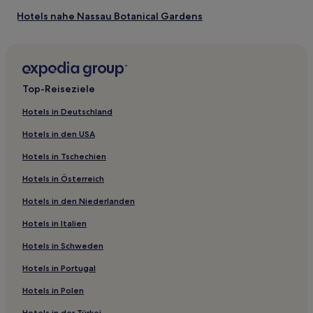
Hotels nahe Nassau Botanical Gardens
New Providence Island: Hotels
Palm Cay: Hotels
Hotels nahe Prince George Wharf
Top-Reiseziele
South Seas Estates: Hotels
Hotels in Deutschland
Cable Beach: Hotels
Hotels in den USA
Hotels nahe Junkanoo Beach
Hotels in Tschechien
Hotels nahe Paradise Island
Hotels in Österreich
Westward Villen Unterteilung: Hotels
Hotels in den Niederlanden
Jubilee Subdivision: Hotels
Hotels in Italien
Hotels nahe Strohmarkt
The Grove: Hotels
Hotels in Schweden
Hotels nahe Queen Elizabeth Sports Center
Hotels in Portugal
Hotels nahe Lake Killarney
Hotels in Polen
Colony Estates: Hotels
Hotels in der Türkei