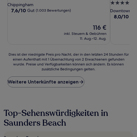
4.0-
Sterne-
Chippingham
Sterne-
Unterkunft
7.6
7,6/10
Gut
(1.003 Bewertungen)
Downtown Na
von
Unterkunft
8.0
8,0/10
Seh
10,
von
Gut,
Der
116 €
10,
(1.003
Preis
Sehr
inkl. Steuern & Gebühren
Bewertungen)
beträgt
gut,
11. Aug.–12. Aug.
116 €
(1.390
Bewertunge
Dies
Dies ist der niedrigste Preis pro Nacht, der in den letzten 24 Stunden für
einen Aufenthalt mit 1 Übernachtung von 2 Erwachsenen gefunden
ist
wurde. Preise und Verfügbarkeiten können sich ändern. Es können
der
zusätzliche Bedingungen gelten.
niedrigste
Preis
Weitere Unterkünfte anzeigen
pro
Nacht,
der
in
den
letzten
Top-Sehenswürdigkeiten in
24 Stunden
Saunders Beach
für
einen
Aufenthalt