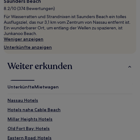
mit
Saunders Beach
1 Übernachtung
8.2/10 (374 Bewertungen)
von
Für Wasserratten und Strandnixen ist Saunders Beach ein tolles
2 Erwachsenen
Ausflugsziel, das nur 3,1 km vom Zentrum von Nassau entfernt ist.
gefunden
Ein wunderbarer Ort, um entlang der Wellen zu spazieren, ist
wurde.
Junkanoo Beach.
Preise
Weniger anzeigen
und
Verfügbarkeiten
Unterkünfte anzeigen
können
sich
ändern.
Weiter erkunden
Es
können
zusätzliche
Bedingungen
Unterkünfte
Mietwagen
gelten.
Nassau Hotels
Hotels nahe Cable Beach
Millar Heights Hotels
Old Fort Bay: Hotels
Eastern Road: Hotels