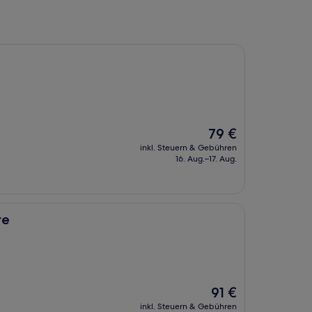
Der
79 €
Preis
inkl. Steuern & Gebühren
beträgt
16. Aug.–17. Aug.
79 €
re
Der
91 €
Preis
inkl. Steuern & Gebühren