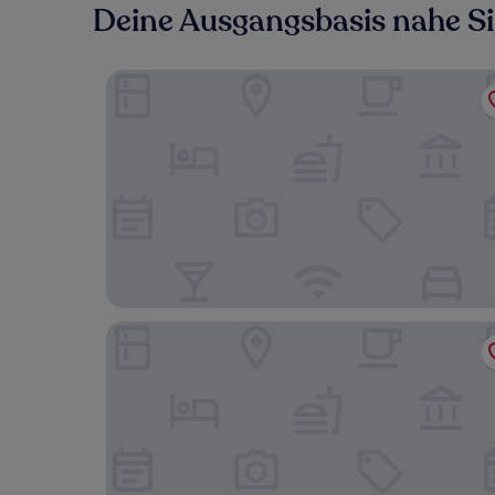
Deine Ausgangsbasis nahe S
Quality Inn And Suites Lethbridge
Coast Lethbridge Hotel & Conference Centre