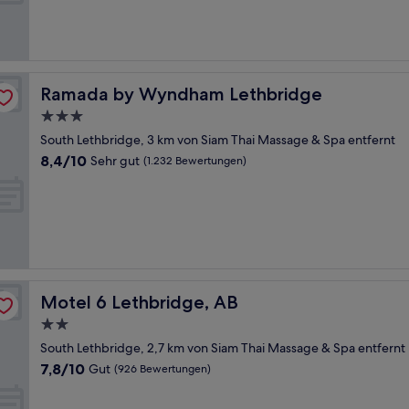
Hervorragend,
(1.279
Bewertungen)
Ramada by Wyndham Lethbridge
Ramada by Wyndham Lethbridge
3.0-
Sterne-
South Lethbridge, 3 km von Siam Thai Massage & Spa entfernt
Unterkunft
8.4
8,4/10
Sehr gut
(1.232 Bewertungen)
von
10,
Sehr
gut,
(1.232
Bewertungen)
Motel 6 Lethbridge, AB
Motel 6 Lethbridge, AB
2.0-
Sterne-
South Lethbridge, 2,7 km von Siam Thai Massage & Spa entfernt
Unterkunft
7.8
7,8/10
Gut
(926 Bewertungen)
von
10,