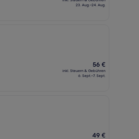
inkl. Steuern & Gebühren
beträgt
23. Aug.–24. Aug.
94 €
Der
56 €
Preis
inkl. Steuern & Gebühren
beträgt
6. Sept.–7. Sept.
56 €
Der
49 €