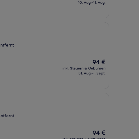
beträgt
10. Aug.–11. Aug.
91 €
ntfernt
Der
94 €
Preis
inkl. Steuern & Gebühren
beträgt
31. Aug.–1. Sept.
94 €
ntfernt
Der
94 €
Preis