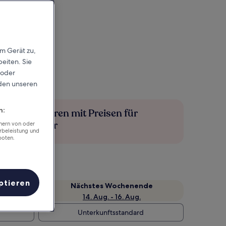
em Gerät zu,
eiten. Sie
 oder
rden unseren
n:
Mehr sparen mit Preisen für
Mitglieder
chern von oder
rbeleistung und
boten.
ptieren
Nächstes Wochenende
14. Aug. - 16. Aug.
Unterkunftsstandard