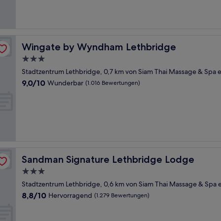
gut,
(1.082
Bewertungen)
Wingate by Wyndham Lethbridge
Wingate by Wyndham Lethbridge
3.0-
Sterne-
Stadtzentrum Lethbridge, 0,7 km von Siam Thai Massage & Spa e
Unterkunft
9.0
9,0/10
Wunderbar
(1.016 Bewertungen)
von
10,
Wunderbar,
(1.016
Bewertungen)
Sandman Signature Lethbridge Lodge
Sandman Signature Lethbridge Lodge
3.0-
Sterne-
Stadtzentrum Lethbridge, 0,6 km von Siam Thai Massage & Spa e
Unterkunft
8.8
8,8/10
Hervorragend
(1.279 Bewertungen)
von
10,