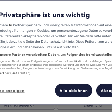
 Privatsphäre ist uns wichtig
nsere
16
Partner speichern und/ oder greifen auf Informationen auf ein
eindeutige Kennungen in Cookies, um personenbezogene Daten zu verarb
e Präferenzen akzeptieren oder verwalten. Klicken Sie dazu bitte unten
ie jederzeit die Seite der Datenschutzrichtlinie. Diese Präferenzen we
ignalisiert und haben keinen Einfluss auf Surfdaten.
unsere Partner verarbeiten Daten, um Folgendes bereitzustelle
Verdiene Prämien für jede
wahrgenommene Übernachtung
enauer Standortdaten. Endgeräteeigenschaften zur Identifikation aktiv abfragen. Spei
Informationen auf einem Endgerät. Personalisierte Werbung und Inhalte, Messung von We
ance von Inhalten, Zielgruppenforschung sowie Entwicklung und Verbesserung von Ange
Partner (Lieferanten)
ke anzeigen
Alle ablehnen
Akze
Morgen
Dieses Wochenende
7. Aug. - 8. Aug.
7. Aug. - 9. Aug.
Preis (aufsteigend)
Entfernung