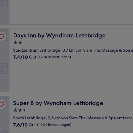
Gut,
(611
Bewertungen)
Days Inn by Wyndham Lethbridge
Days Inn by Wyndham Lethbridge
2.0-
Sterne-
Stadtzentrum Lethbridge, 0,7 km von Siam Thai Massage & Spa e
Unterkunft
7.4
7,4/10
Gut
(1.294 Bewertungen)
von
10,
Gut,
(1.294
Bewertungen)
Super 8 by Wyndham Lethbridge
Super 8 by Wyndham Lethbridge
2.5-
Sterne-
South Lethbridge, 2,6 km von Siam Thai Massage & Spa entfernt
Unterkunft
7.6
7,6/10
Gut
(1.004 Bewertungen)
von