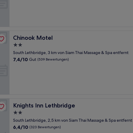
10,
Gut,
(1.004
Bewertungen)
Chinook Motel
Chinook Motel
2.0-
Sterne-
South Lethbridge, 3 km von Siam Thai Massage & Spa entfernt
Unterkunft
7.4
7,4/10
Gut
(539 Bewertungen)
von
10,
Gut,
(539
Bewertungen)
Knights Inn Lethbridge
Knights Inn Lethbridge
2.0-
Sterne-
South Lethbridge, 2,5 km von Siam Thai Massage & Spa entfernt
Unterkunft
6.4
6,4/10
(323 Bewertungen)
von