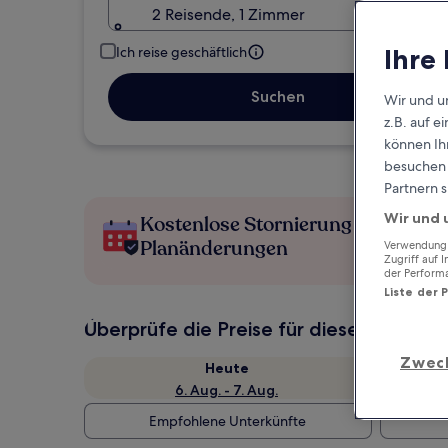
2 Reisende, 1 Zimmer
Ihre
Ich reise geschäftlich
Suchen
Wir und u
z.B. auf 
können Ihr
besuchen S
Partnern s
Wir und 
Kostenlose Stornierung bei
Planänderungen
Verwendung g
Zugriff auf 
der Perform
Liste der 
Überprüfe die Preise für diese Daten
Zwec
Heute
6. Aug. - 7. Aug.
Empfohlene Unterkünfte