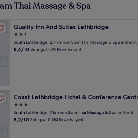
iam Thai Massage & Spa
Quality Inn And Suites Lethbridge
Quality Inn And Suites Lethbridge
2.5-
Sterne-
South Lethbridge, 2,7 km von Siam Thai Massage & Spa entfernt
Unterkunft
8.4
8,4/10
Sehr gut
(835 Bewertungen)
von
10,
Sehr
gut,
(835
Bewertungen)
Coast Lethbridge Hotel & Conference Centre
Coast Lethbridge Hotel & Conference Cent
3.0-
Sterne-
South Lethbridge, 2 km von Siam Thai Massage & Spa entfernt
Unterkunft
8.2
8,2/10
Sehr gut
(1.082 Bewertungen)
von
10,
Sehr