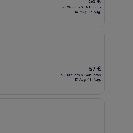
Der
56 €
Preis
inkl. Steuern & Gebühren
beträgt
16. Aug.–17. Aug.
56 €
Der
57 €
Preis
inkl. Steuern & Gebühren
beträgt
17. Aug.–18. Aug.
57 €