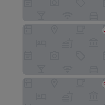
Chinook Motel
Knights Inn Lethbridge