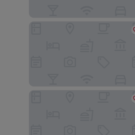
Wingate by Wyndham Lethbridge
Sandman Signature Lethbridge Lodge