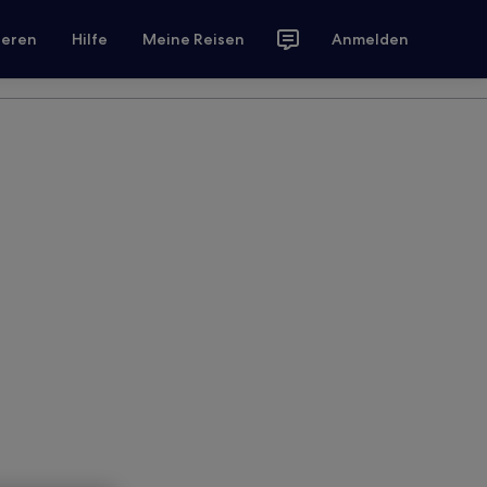
ieren
Hilfe
Meine Reisen
Anmelden