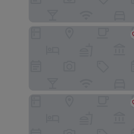
Travelodge by Wyndham Lethbridge
Econo Lodge Lethbridge