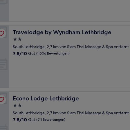
Gut,
(926
Bewertungen)
Travelodge by Wyndham Lethbridge
Travelodge by Wyndham Lethbridge
2.0-
Sterne-
South Lethbridge, 2,7 km von Siam Thai Massage & Spa entfernt
Unterkunft
7.8
7,8/10
Gut
(1.006 Bewertungen)
von
10,
Gut,
(1.006
Bewertungen)
Econo Lodge Lethbridge
Econo Lodge Lethbridge
2.0-
Sterne-
South Lethbridge, 2,7 km von Siam Thai Massage & Spa entfernt
Unterkunft
7.8
7,8/10
Gut
(611 Bewertungen)
von
10,