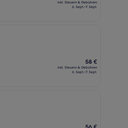
Preis
inkl. Steuern & Gebühren
beträgt
6. Sept.–7. Sept.
49 €
Der
58 €
Preis
inkl. Steuern & Gebühren
beträgt
6. Sept.–7. Sept.
58 €
Der
56 €