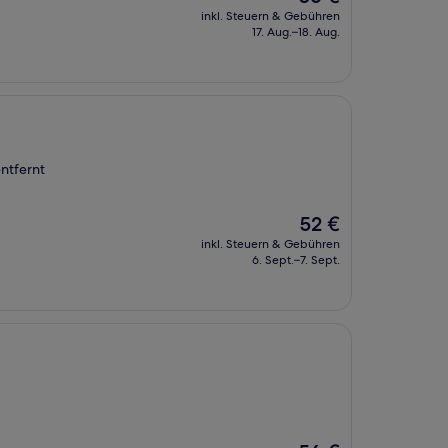
Preis
inkl. Steuern & Gebühren
beträgt
17. Aug.–18. Aug.
56 €
ntfernt
Der
52 €
Preis
inkl. Steuern & Gebühren
beträgt
6. Sept.–7. Sept.
52 €