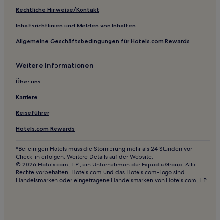
Eden Hotels
Rechtliche Hinweise/Kontakt
North Fond du Lac Hotels
Inhaltsrichtlinien und Melden von Inhalten
Hotels nahe Neville Public Museum
Allgemeine Geschäftsbedingungen für Hotels.com Rewards
Lawrence Hotels
Weitere Informationen
Hotels nahe Stevens Point Sculpture Park
Hotels nahe Forgotten Fire Winery
Über uns
Theresa Hotels
Karriere
Scandinavia Hotels
Reiseführer
Lakefield: Hotels
Hotels.com Rewards
Tripoli Hotels
*Bei einigen Hotels muss die Stornierung mehr als 24 Stunden vor
Leopolis Hotels
Check-in erfolgen. Weitere Details auf der Website.
© 2026 Hotels.com, L.P., ein Unternehmen der Expedia Group. Alle
Marinette Hotels
Rechte vorbehalten. Hotels.com und das Hotels.com-Logo sind
Handelsmarken oder eingetragene Handelsmarken von Hotels.com, L.P.
Random Lake Hotels
Shawano Hotels
Wautoma Hotels