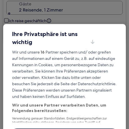
Gäste
2 Reisende, 1 Zimmer
Ich reise geschäftlich
Ihre Privatsphäre ist uns
Suchen
wichtig
Wir und unsere
16
Partner speichern und/ oder greifen
Kostenlose Stornierung bei
auf Informationen auf einem Gerät zu, z.B. auf eindeutige
Planänderungen
Kennungen in Cookies, um personenbezogene Daten zu
verarbeiten. Sie können Ihre Präferenzen akzeptieren
Verdiene Prämien für jede
oder verwalten. Klicken Sie dazu bitte unten oder
wahrgenommene Übernachtung
besuchen Sie jederzeit die Seite der Datenschutzrichtlinie.
Diese Präferenzen werden unseren Partnern signalisiert
und haben keinen Einfluss auf Surfdaten.
Mehr sparen mit Preisen für Mitglieder
Wir und unsere Partner verarbeiten Daten, um
Folgendes bereitzustellen:
Verwendung genauer Standortdaten. Endgeräteeigenschaften zur
Überprüfe die Preise für diese Daten
Identifikation aktiv abfragen. Speichern von oder Zugriff auf
Informationen auf einem Endgerät. Personalisierte Werbung und