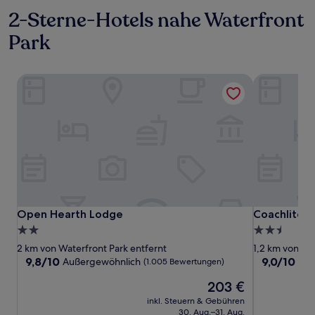
2-Sterne-Hotels nahe Waterfront
Park
Open Hearth Lodge
Coachlite In
Open Hearth Lodge
Coachlite In
Open Hearth Lodge
Coachlite I
2.0-
2.5-
Sterne-
Sterne-
2 km von Waterfront Park entfernt
1,2 km von Wa
Unterkunft
Unterkunft
9.8
9.0
9,8/10
9,0/10
Außergewöhnlich
Wu
(1.005 Bewertungen)
von
von
Der
203 €
10,
10,
Preis
Außergewöhnlich,
Wunderbar,
inkl. Steuern & Gebühren
beträgt
(1.005
(1.009
30. Aug.–31. Aug.