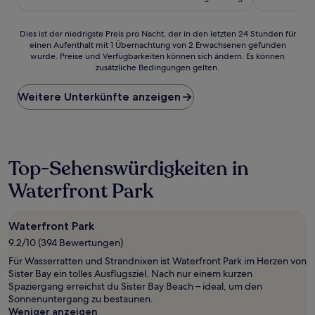
203 €
Bewertungen)
Bewertunge
Dies
Dies ist der niedrigste Preis pro Nacht, der in den letzten 24 Stunden für
einen Aufenthalt mit 1 Übernachtung von 2 Erwachsenen gefunden
ist
wurde. Preise und Verfügbarkeiten können sich ändern. Es können
der
zusätzliche Bedingungen gelten.
niedrigste
Preis
Weitere Unterkünfte anzeigen
pro
Nacht,
der
in
den
letzten
Top-Sehenswürdigkeiten in
24 Stunden
Waterfront Park
für
einen
Aufenthalt
mit
Waterfront Park
1 Übernachtung
9.2/10 (394 Bewertungen)
von
Für Wasserratten und Strandnixen ist Waterfront Park im Herzen von
2 Erwachsenen
Sister Bay ein tolles Ausflugsziel. Nach nur einem kurzen
gefunden
Spaziergang erreichst du Sister Bay Beach – ideal, um den
wurde.
Sonnenuntergang zu bestaunen.
Preise
Weniger anzeigen
und