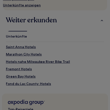
Verfügbarkeiten
Unterkünfte anzeigen
können
sich
ändern.
Weiter erkunden
Es
können
zusätzliche
Bedingungen
Unterkünfte
gelten.
Saint Anna Hotels
Marathon City Hotels
Hotels nahe Milwaukee River Bike Trail
Fremont Hotels
Green Bay Hotels
Fond du Lac County: Hotels
Hotels nahe Skigebiet Kettlebowl
Stevens Point Hotels
Rhinelander Hotels
Top-Reiseziele