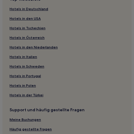
Hotels nahe Peninsula State Park Golf Course
Hotels in Deutschland
Hotels nahe USAIR Motorsports Raceway
Hotels in den USA
Bear Creek Hotels
Hotels in Tschechien
Freedom Hotels
Hotels in Österreich
Waupaca County: Hotels
Hotels in den Niederlanden
Hotels nahe Oneida County
Hotels in Italien
Friesland Hotels
Hotels nahe Stevens Point Brewery
Hotels in Schweden
Jackson Hotels
Hotels in Portugal
Wisconsin: Hotels
Hotels in Polen
Adams Beach Hotels
Hotels in der Türkei
Fern Hotels
Support und häufig gestellte Fragen
Hotels nahe Appleton Intl.
Meine Buchungen
Polonia Hotels
Hotels nahe Weidner Center
Häufig gestellte Fragen