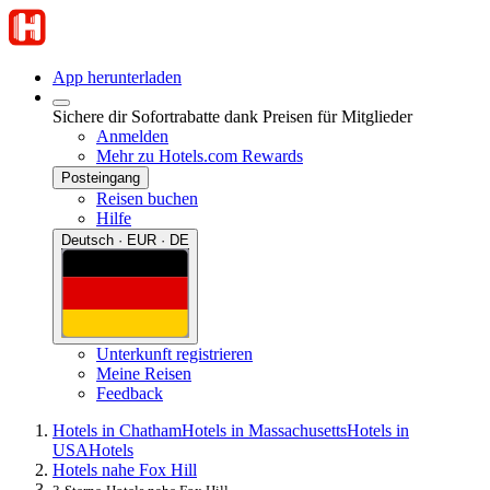
App herunterladen
Sichere dir Sofortrabatte dank Preisen für Mitglieder
Anmelden
Mehr zu Hotels.com Rewards
Posteingang
Reisen buchen
Hilfe
Deutsch · EUR · DE
Unterkunft registrieren
Meine Reisen
Feedback
Hotels in Chatham
Hotels in Massachusetts
Hotels in
USA
Hotels
Hotels nahe Fox Hill