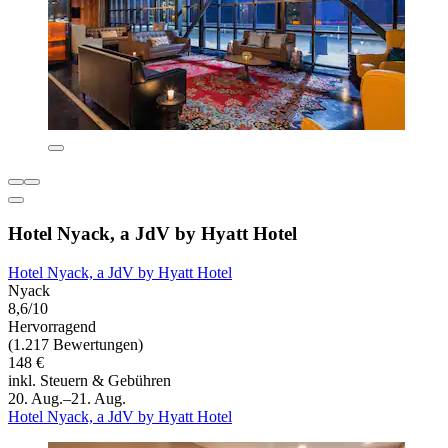
Hotel Nyack, a JdV by Hyatt Hotel
Hotel Nyack, a JdV by Hyatt Hotel
Nyack
8,6/10
Hervorragend
(1.217 Bewertungen)
148 €
inkl. Steuern & Gebühren
20. Aug.–21. Aug.
Hotel Nyack, a JdV by Hyatt Hotel