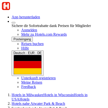
App herunterladen
Sichere dir Sofortrabatte dank Preisen für Mitglieder
Anmelden
Mehr zu Hotels.com Rewards
Posteingang
Reisen buchen
Hilfe
Deutsch · EUR · DE
Unterkunft registrieren
Meine Reisen
Feedback
Hotels in Milwaukee
Hotels in Wisconsin
Hotels in
USA
Hotels
Hotels nahe Atwater Park & Beach