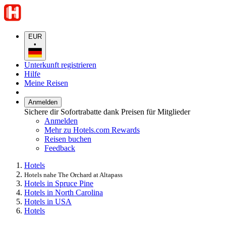
EUR
•
Unterkunft registrieren
Hilfe
Meine Reisen
Anmelden
Sichere dir Sofortrabatte dank Preisen für Mitglieder
Anmelden
Mehr zu Hotels.com Rewards
Reisen buchen
Feedback
Hotels
Hotels nahe The Orchard at Altapass
Hotels in Spruce Pine
Hotels in North Carolina
Hotels in USA
Hotels