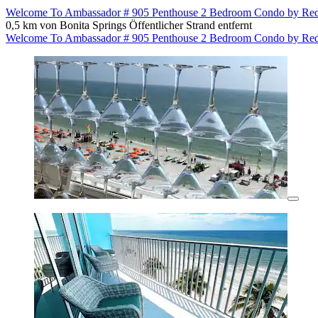
Welcome To Ambassador # 905 Penthouse 2 Bedroom Condo by R
0,5 km von Bonita Springs Öffentlicher Strand entfernt
Welcome To Ambassador # 905 Penthouse 2 Bedroom Condo by R