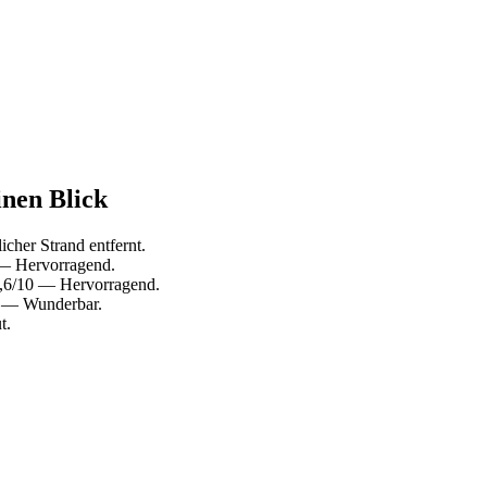
inen Blick
cher Strand entfernt.
 — Hervorragend.
 8,6/10 — Hervorragend.
10 — Wunderbar.
t.