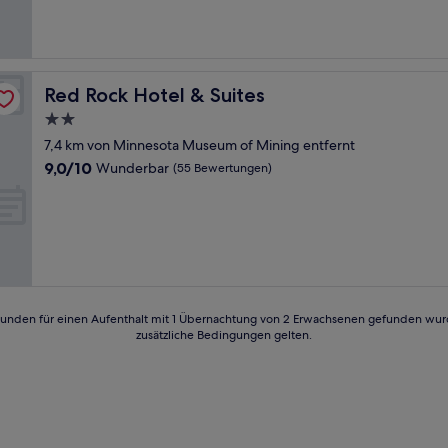
Bewertungen)
Red Rock Hotel & Suites
Red Rock Hotel & Suites
2.0-
Sterne-
7,4 km von Minnesota Museum of Mining entfernt
Unterkunft
9.0
9,0/10
Wunderbar
(55 Bewertungen)
von
10,
Wunderbar,
(55
Bewertungen)
24 Stunden für einen Aufenthalt mit 1 Übernachtung von 2 Erwachsenen gefunden wu
zusätzliche Bedingungen gelten.