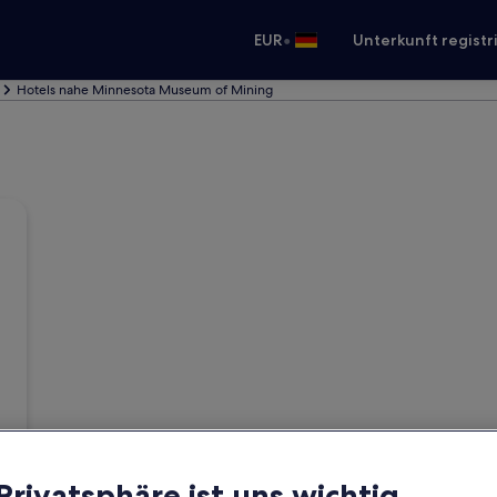
•
EUR
Unterkunft registr
Hotels nahe Minnesota Museum of Mining
 Privatsphäre ist uns wichtig