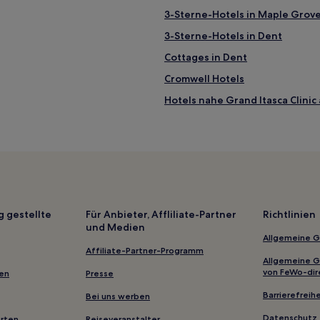
3-Sterne-Hotels in Maple Grov
3-Sterne-Hotels in Dent
Cottages in Dent
Cromwell Hotels
Hotels nahe Grand Itasca Clinic
Mountain Iron Hotels
Wirt Hotels
Hotels nahe Big Island Scientifi
Hotels nahe AMSOIL Arena
Hotels nahe Spirit Mountain
g gestellte
Für Anbieter, Affliliate-Partner
Richtlinien
und Medien
Lakeside - Lester Park: Hotels
Allgemeine 
La Prairie Hotels
Affiliate-Partner-Programm
Allgemeine 
Talmoon Hotels
von FeWo-dir
gen
Presse
Hotels nahe Lake Superior Mar
Barrierefreihe
Bei uns werben
Hotels nahe Kanal von Crane La
Datenschutz
erten
Reiseveranstalter