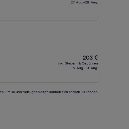
beträgt
27. Aug.–28. Aug.
113 €
Der
203 €
Preis
inkl. Steuern & Gebühren
beträgt
9. Aug.–10. Aug.
203 €
rde. Preise und Verfügbarkeiten können sich ändern. Es können