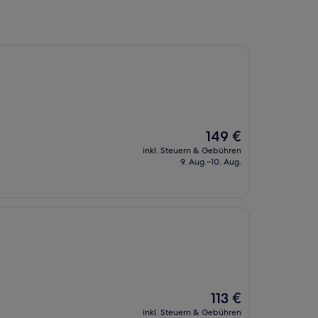
Der
149 €
Preis
inkl. Steuern & Gebühren
beträgt
9. Aug.–10. Aug.
149 €
Der
113 €
Preis
inkl. Steuern & Gebühren