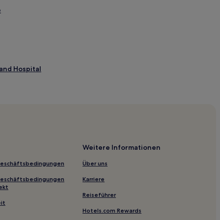
e
 and Hospital
c and Natural Area
Weitere Informationen
Geschäftsbedingungen
Über uns
Geschäftsbedingungen
Karriere
ekt
Reiseführer
itime Museum
it
Hotels.com Rewards
ke