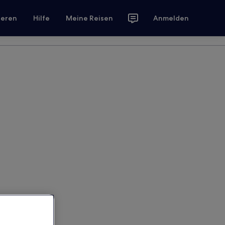
ieren
Hilfe
Meine Reisen
Anmelden