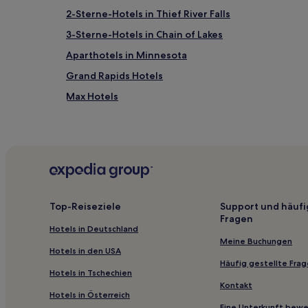
2-Sterne-Hotels in Thief River Falls
3-Sterne-Hotels in Chain of Lakes
Aparthotels in Minnesota
Grand Rapids Hotels
Max Hotels
Hotels nahe Leif Erickson Park and Rose Garden
Hotels nahe Lake Superior Maritime Visitor Center
Nashwauk Hotels
Fairbanks Hotels
Hotels nahe Glensheen Historic Estate
Top-Reiseziele
Support und häufi
Fragen
Duluth Hotels
Hotels in Deutschland
Stadtzentrum Duluth: Hotels
Meine Buchungen
Hotels in den USA
Ely Hotels
Häufig gestellte Fra
Hotels in Tschechien
Orr Hotels
Kontakt
Hotels in Österreich
Hotels nahe Soudan Underground Mine State Park
Eine Unterkunft bew