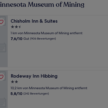
innesota Museum of Mining
Chisholm Inn & Suites
Chisholm Inn & Suites
2.5-
Sterne-
1 km von Minnesota Museum of Mining entfernt
Unterkunft
7.6
7,6/10
Gut
(906 Bewertungen)
von
10,
Gut,
(906
Bewertungen)
Rodeway Inn Hibbing
Rodeway Inn Hibbing
2.0-
Sterne-
10,2 km von Minnesota Museum of Mining entfernt
Unterkunft
5.8
5,8/10
(242 Bewertungen)
von
10,
(242