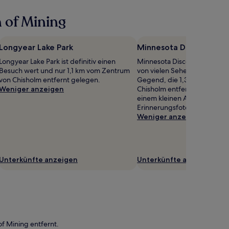
 of Mining
Longyear Lake Park
Minnesota Discovery C
Longyear Lake Park ist definitiv einen
Minnesota Discovery Center i
Besuch wert und nur 1,1 km vom Zentrum
von vielen Sehenswürdigkei
von Chisholm entfernt gelegen.
Gegend, die 1,3 km vom Ze
Weniger anzeigen
Chisholm entfernt ist – wie w
einem kleinen Abstecher, um
Erinnerungsfotos zu schieße
Weniger anzeigen
Unterkünfte anzeigen
Unterkünfte anzeigen
of Mining entfernt.