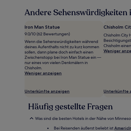
in
Andere Sehenswürdigkeiten 
den
letzten
24 Stunden
für
Iron Man Statue
Chisholm Cit
einen
9.0/10 (62 Bewertungen)
Chisholm City H
Aufenthalt
Besichtigungs
mit
Wenn die Sehenswürdigkeiten während
Chisholm einen
1 Übernachtung
deines Aufenthalts nicht zu kurz kommen
Weniger anz
von
sollen, dann plane doch einfach einen
2 Erwachsenen
Zwischenstopp bei Iron Man Statue ein —
gefunden
nur eines von vielen Denkmälern in
wurde.
Chisholm.
Preise
Weniger anzeigen
und
Verfügbarkeiten
können
Unterkünfte anzeigen
Unterkünfte 
sich
ändern.
Häufig gestellte Fragen
Es
können
zusätzliche
Was sind die besten Hotels in der Nähe von Minnes
Bedingungen
gelten.
Bei Reisenden äußerst beliebt ist
AmericI