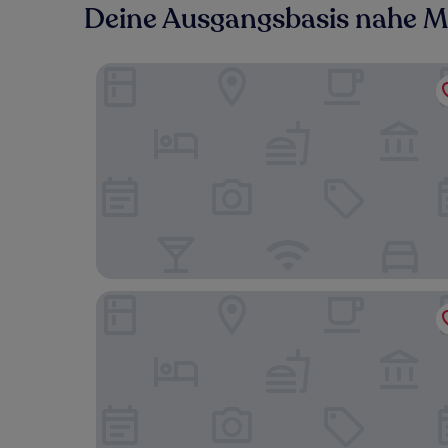
Deine Ausgangsbasis nahe M
Chisholm Inn & Suites
Rodeway Inn Hibbing