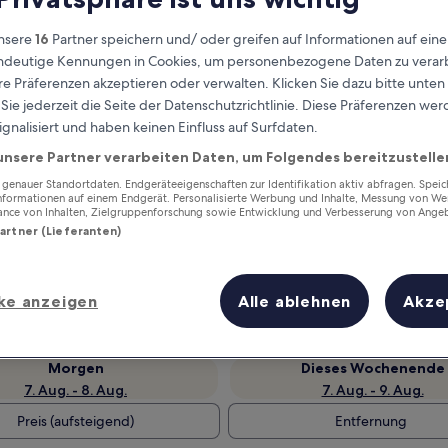
nsere
16
Partner speichern und/ oder greifen auf Informationen auf ein
eindeutige Kennungen in Cookies, um personenbezogene Daten zu verarb
e Präferenzen akzeptieren oder verwalten. Klicken Sie dazu bitte unten
ie jederzeit die Seite der Datenschutzrichtlinie. Diese Präferenzen we
ignalisiert und haben keinen Einfluss auf Surfdaten.
unsere Partner verarbeiten Daten, um Folgendes bereitzustelle
enauer Standortdaten. Endgeräteeigenschaften zur Identifikation aktiv abfragen. Spei
Informationen auf einem Endgerät. Personalisierte Werbung und Inhalte, Messung von We
ance von Inhalten, Zielgruppenforschung sowie Entwicklung und Verbesserung von Ange
Verdiene Prämien für jede
Partner (Lieferanten)
wahrgenommene Übernachtung
ke anzeigen
Alle ablehnen
Akze
Morgen
Dieses Wochenende
7. Aug. - 8. Aug.
7. Aug. - 9. Aug.
Preis (aufsteigend)
Entfernung