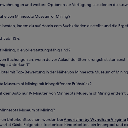
ienwohnungen und weitere Optionen zur Verfügung, aus denen du auswä
er Nähe von Minnesota Museum of Mining?
 besten, indem du auf Hotels.com Suchkriterien einstellst und die Ergebn
ht ab 113 €
Mining, die voll erstattungsfähig sind?
ng von Buchungen an, wenn du vor Ablauf der Stornierungsfrist stornierst
ähige Unterkunft".
 Hotel mit Top-Bewertung in der Nähe von Minnesota Museum of Mining, 
ota Museum of Mining mit inbegriffenem Frühstück?
it dem Auto nur 19 Minuten von Minnesota Museum of Mining entfernt un
ei Minnesota Museum of Mining?
ichen Unterkunft suchen, werden bei
AmericInn by Wyndham Virginia
f
artet Gäste Folgendes: kostenlose Kinderbetten, ein Innenpool und ei