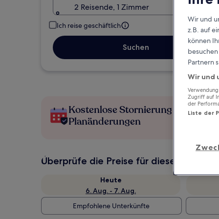
2 Reisende, 1 Zimmer
Wir und u
Ich reise geschäftlich
z.B. auf 
können Ihr
Suchen
besuchen S
Partnern s
Wir und 
Verwendung g
Zugriff auf 
der Perform
Kostenlose Stornierung bei
Liste der 
Planänderungen
Zwec
Überprüfe die Preise für diese Daten
Heute
6. Aug. - 7. Aug.
Empfohlene Unterkünfte