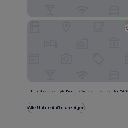
Red Rock Hotel & Suites
Dies
Dies ist der niedrigste Preis pro Nacht, der in den letzten 
ist
der
niedrigste
Alle Unterkünfte anzeigen
Preis
pro
Nacht,
der