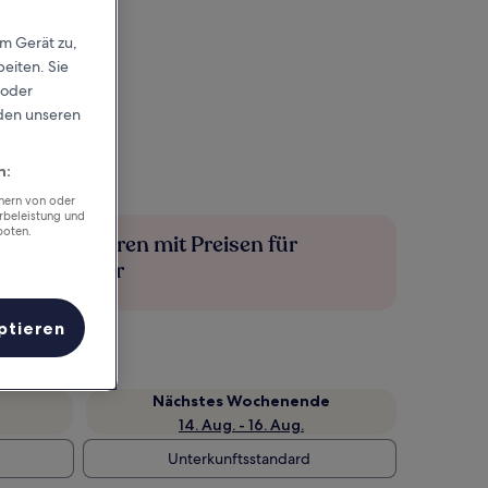
em Gerät zu,
eiten. Sie
 oder
rden unseren
n:
chern von oder
rbeleistung und
boten.
Mehr sparen mit Preisen für
Mitglieder
ptieren
Nächstes Wochenende
14. Aug. - 16. Aug.
Unterkunftsstandard