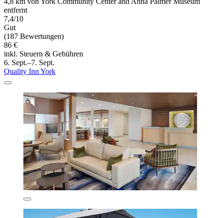
4,8 km von York Community Center and Anna Palmer Museum
entfernt
7,4/10
Gut
(187 Bewertungen)
86 €
inkl. Steuern & Gebühren
6. Sept.–7. Sept.
Quality Inn York