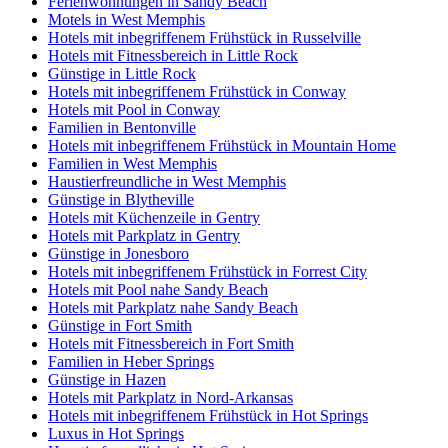
Ferienwohnungen in Sandy Beach
Motels in West Memphis
Hotels mit inbegriffenem Frühstück in Russelville
Hotels mit Fitnessbereich in Little Rock
Günstige in Little Rock
Hotels mit inbegriffenem Frühstück in Conway
Hotels mit Pool in Conway
Familien in Bentonville
Hotels mit inbegriffenem Frühstück in Mountain Home
Familien in West Memphis
Haustierfreundliche in West Memphis
Günstige in Blytheville
Hotels mit Küchenzeile in Gentry
Hotels mit Parkplatz in Gentry
Günstige in Jonesboro
Hotels mit inbegriffenem Frühstück in Forrest City
Hotels mit Pool nahe Sandy Beach
Hotels mit Parkplatz nahe Sandy Beach
Günstige in Fort Smith
Hotels mit Fitnessbereich in Fort Smith
Familien in Heber Springs
Günstige in Hazen
Hotels mit Parkplatz in Nord-Arkansas
Hotels mit inbegriffenem Frühstück in Hot Springs
Luxus in Hot Springs