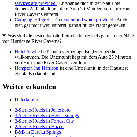
services are provided.
: Entspanne dich in der Natur bei
deinem Aufenthalt, mit dem Auto 30 Minuten von Hurricane
River Caverns entfernt.
Camping, off grid… Generator and water provided.
: Auch
hier, gar nicht weit entfernt, kannst du die Natur genießen.
Was sind die besten haustierfreundlichen Hotels ganz in der Nähe
von Hurricane River Caverns?
Hotel Seville
heißt auch vierbeinige Begleiter herzlich
willkommen. Die Unterkunft liegt mit dem Auto 25 Minuten
von Hurricane River Caverns entfernt.
Hampton Inn Harrison
ist eine Unterkunft, in der Haustiere
ebenfalls erlaubt sind.
Weiter erkunden
Unterkünfte
2-Sterne-Hotels in Jonesboro
3-Sterne-Hotels in Heber Springs
2-Sterne-Hotels in Forrest City
2-Sterne-Hotels in Hazen
B&B in Eureka Springs