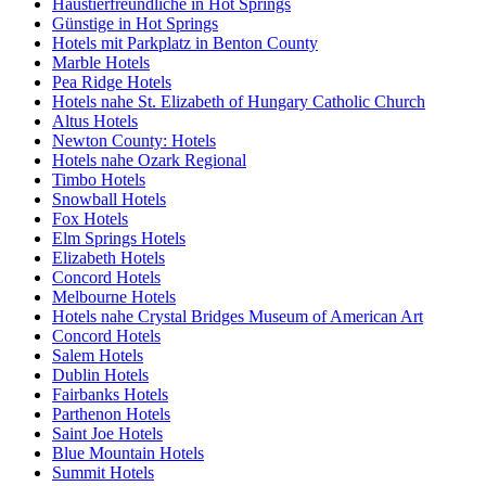
Haustierfreundliche in Hot Springs
Günstige in Hot Springs
Hotels mit Parkplatz in Benton County
Marble Hotels
Pea Ridge Hotels
Hotels nahe St. Elizabeth of Hungary Catholic Church
Altus Hotels
Newton County: Hotels
Hotels nahe Ozark Regional
Timbo Hotels
Snowball Hotels
Fox Hotels
Elm Springs Hotels
Elizabeth Hotels
Concord Hotels
Melbourne Hotels
Hotels nahe Crystal Bridges Museum of American Art
Concord Hotels
Salem Hotels
Dublin Hotels
Fairbanks Hotels
Parthenon Hotels
Saint Joe Hotels
Blue Mountain Hotels
Summit Hotels