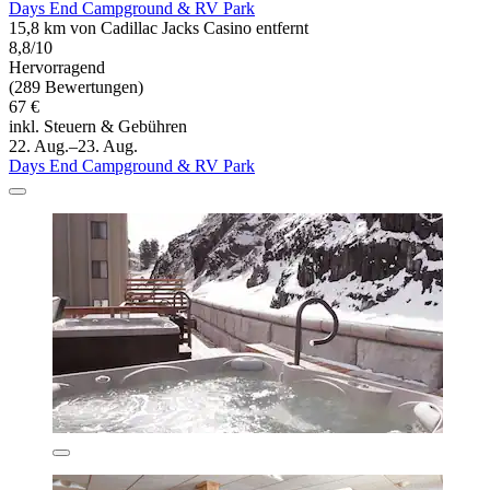
Days End Campground & RV Park
15,8 km von Cadillac Jacks Casino entfernt
8,8/10
Hervorragend
(289 Bewertungen)
67 €
inkl. Steuern & Gebühren
22. Aug.–23. Aug.
Days End Campground & RV Park