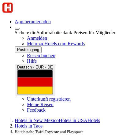
App herunterladen
Sichere dir Sofortrabatte dank Preisen für Mitglieder
Anmelden
Mehr zu Hotels.com Rewards
Posteingang
Reisen buchen
Hilfe
Deutsch · EUR · DE
Unterkunft registrieren
Meine Reisen
Feedback
Hotels in New Mexico
Hotels in USA
Hotels
Hotels in Taos
Hotels nahe Twirl Toystore and Playspace