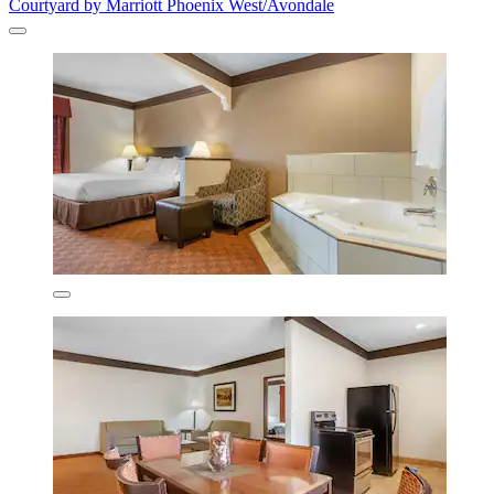
Courtyard by Marriott Phoenix West/Avondale