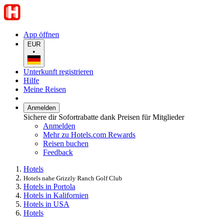
App öffnen
EUR
•
Unterkunft registrieren
Hilfe
Meine Reisen
Anmelden
Sichere dir Sofortrabatte dank Preisen für Mitglieder
Anmelden
Mehr zu Hotels.com Rewards
Reisen buchen
Feedback
Hotels
Hotels nahe Grizzly Ranch Golf Club
Hotels in Portola
Hotels in Kalifornien
Hotels in USA
Hotels