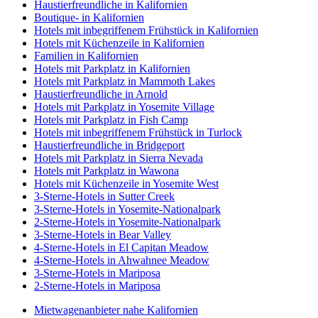
Haustierfreundliche in Kalifornien
Boutique- in Kalifornien
Hotels mit inbegriffenem Frühstück in Kalifornien
Hotels mit Küchenzeile in Kalifornien
Familien in Kalifornien
Hotels mit Parkplatz in Kalifornien
Hotels mit Parkplatz in Mammoth Lakes
Haustierfreundliche in Arnold
Hotels mit Parkplatz in Yosemite Village
Hotels mit Parkplatz in Fish Camp
Hotels mit inbegriffenem Frühstück in Turlock
Haustierfreundliche in Bridgeport
Hotels mit Parkplatz in Sierra Nevada
Hotels mit Parkplatz in Wawona
Hotels mit Küchenzeile in Yosemite West
3-Sterne-Hotels in Sutter Creek
3-Sterne-Hotels in Yosemite-Nationalpark
2-Sterne-Hotels in Yosemite-Nationalpark
3-Sterne-Hotels in Bear Valley
4-Sterne-Hotels in El Capitan Meadow
4-Sterne-Hotels in Ahwahnee Meadow
3-Sterne-Hotels in Mariposa
2-Sterne-Hotels in Mariposa
Mietwagenanbieter nahe Kalifornien