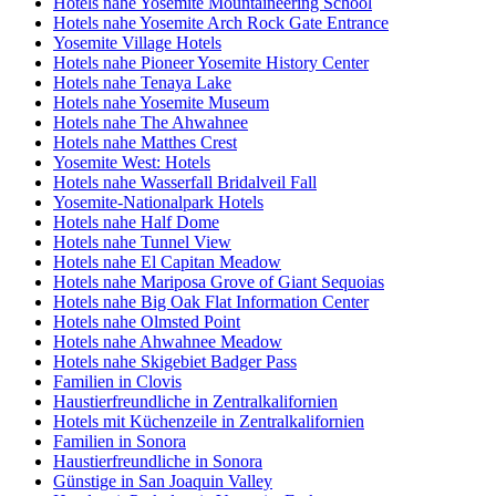
Hotels nahe Yosemite Mountaineering School
Hotels nahe Yosemite Arch Rock Gate Entrance
Yosemite Village Hotels
Hotels nahe Pioneer Yosemite History Center
Hotels nahe Tenaya Lake
Hotels nahe Yosemite Museum
Hotels nahe The Ahwahnee
Hotels nahe Matthes Crest
Yosemite West: Hotels
Hotels nahe Wasserfall Bridalveil Fall
Yosemite-Nationalpark Hotels
Hotels nahe Half Dome
Hotels nahe Tunnel View
Hotels nahe El Capitan Meadow
Hotels nahe Mariposa Grove of Giant Sequoias
Hotels nahe Big Oak Flat Information Center
Hotels nahe Olmsted Point
Hotels nahe Ahwahnee Meadow
Hotels nahe Skigebiet Badger Pass
Familien in Clovis
Haustierfreundliche in Zentralkalifornien
Hotels mit Küchenzeile in Zentralkalifornien
Familien in Sonora
Haustierfreundliche in Sonora
Günstige in San Joaquin Valley