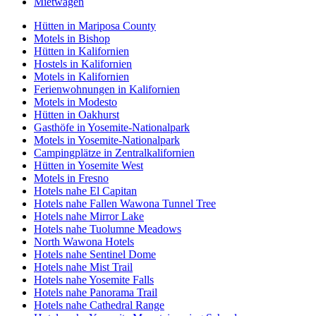
Mietwagen
Hütten in Mariposa County
Motels in Bishop
Hütten in Kalifornien
Hostels in Kalifornien
Motels in Kalifornien
Ferienwohnungen in Kalifornien
Motels in Modesto
Hütten in Oakhurst
Gasthöfe in Yosemite-Nationalpark
Motels in Yosemite-Nationalpark
Campingplätze in Zentralkalifornien
Hütten in Yosemite West
Motels in Fresno
Hotels nahe El Capitan
Hotels nahe Fallen Wawona Tunnel Tree
Hotels nahe Mirror Lake
Hotels nahe Tuolumne Meadows
North Wawona Hotels
Hotels nahe Sentinel Dome
Hotels nahe Mist Trail
Hotels nahe Yosemite Falls
Hotels nahe Panorama Trail
Hotels nahe Cathedral Range