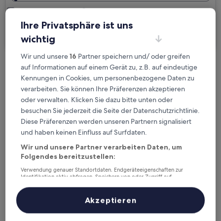
Ich reise geschäftlich
Ihre Privatsphäre ist uns
Suchen
wichtig
Wir und unsere
16
Partner speichern und/ oder greifen
auf Informationen auf einem Gerät zu, z.B. auf eindeutige
Kostenlose Stornierung bei
Kennungen in Cookies, um personenbezogene Daten zu
Planänderungen
verarbeiten. Sie können Ihre Präferenzen akzeptieren
oder verwalten. Klicken Sie dazu bitte unten oder
Verdiene Prämien für jede
besuchen Sie jederzeit die Seite der Datenschutzrichtlinie.
wahrgenommene Übernachtung
Diese Präferenzen werden unseren Partnern signalisiert
und haben keinen Einfluss auf Surfdaten.
Mehr sparen mit Preisen für Mitglieder
Wir und unsere Partner verarbeiten Daten, um
Folgendes bereitzustellen:
Verwendung genauer Standortdaten. Endgeräteeigenschaften zur
Identifikation aktiv abfragen. Speichern von oder Zugriff auf
Informationen auf einem Endgerät. Personalisierte Werbung und
Überprüfe die Preise für diese Daten
Inhalte, Messung von Werbeleistung und der Performance von Inhalten,
Zielgruppenforschung sowie Entwicklung und Verbesserung von
Akzeptieren
Angeboten.
Nächstes Wochenende
In zwei Wochen
Liste der Partner (Lieferanten)
14. Aug. - 16. Aug.
21. Aug. - 23. Aug.