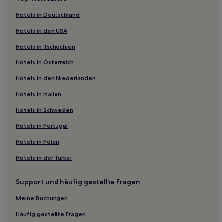
Motels in Lake Perris
Hotels in Deutschland
Motels in Kalifornische Wüste
Hotels in den USA
B&B in Hafen von Santa Barbara
Hotels in Tschechien
Ferienwohnungen in Hafen von Santa Barbara
Hotels in Österreich
Motels in Ventura
Hotels in den Niederlanden
Motels in Emma Wood State Beach
Hotels in Italien
Villen in Wilshire Boulevard
Motels in Mojave
Hotels in Schweden
Motels in Santa Barbara
Hotels in Portugal
Ferienwohnungen in Santa Barbara
Hotels in Polen
B&B in Santa Barbara
Hotels in der Türkei
Ferienwohnungen in Marina del Rey
Support und häufig gestellte Fragen
Motels in San Bernardino
Meine Buchungen
Motels in Pomona
Motels in Solvang
Häufig gestellte Fragen