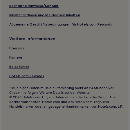
Luxus nahe Nicholas Canyon Beach
Rechtliche Hinweise/Kontakt
Hotels mit Parkplatz nahe Main Street Santa Monica
Inhaltsrichtlinien und Melden von Inhalten
Günstige nahe Wilshire Boulevard
Allgemeine Geschäftsbedingungen für Hotels.com Rewards
Familien in Santa Monica
Weitere Informationen
Günstige in Simi Valley
Luxus nahe Melrose Avenue
Über uns
Strand nahe Broad Beach
Karriere
Business in Malibu
Reiseführer
Strand in Malibu
Hotels.com Rewards
Hotels mit inbegriffenem Frühstück nahe Paradise Cove
*Bei einigen Hotels muss die Stornierung mehr als 24 Stunden vor
Beach
Check-in erfolgen. Weitere Details auf der Website.
Boutique- nahe Paradise Cove Beach
© 2026 Hotels.com, L.P., ein Unternehmen der Expedia Group. Alle
Rechte vorbehalten. Hotels.com und das Hotels.com-Logo sind
Strand nahe Las Tunas State Beach
Handelsmarken oder eingetragene Handelsmarken von Hotels.com, L.P.
Hotels mit Fitnessbereich in Beverly Hills
Günstige nahe Marina Beach