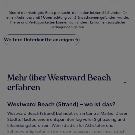
Dies
Dies ist der niedrigste Preis pro Nacht, der in den letzten 24 Stunden für
einen Aufenthalt mit 1 Übernachtung von 2 Erwachsenen gefunden wurde.
ist
Preise und Verfügbarkeiten können sich ändern. Es können zusätzliche
der
Bedingungen gelten.
niedrigste
Preis
Weitere Unterkünfte anzeigen
pro
Nacht,
der
in
den
letzten
24 Stunden
Mehr über Westward Beach
für
einen
erfahren
Aufenthalt
mit
1 Übernachtung
Westward Beach (Strand) – wo ist das?
von
2 Erwachsenen
Westward Beach (Strand) befindet sich in Central Malibu. Dieser
gefunden
Stadtteil lädt zu einem entspannten Tag voller Sightseeing und
wurde.
Erkundungstouren ein. Wenn du dich für Aktivitäten und
Preise
Sehenswürdigkeiten im Umkreis interessierst, dann mach doch
und