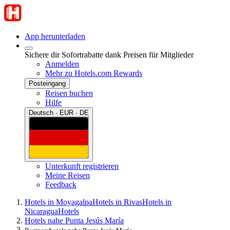
App herunterladen
Sichere dir Sofortrabatte dank Preisen für Mitglieder
Anmelden
Mehr zu Hotels.com Rewards
Posteingang
Reisen buchen
Hilfe
Deutsch · EUR · DE
Unterkunft registrieren
Meine Reisen
Feedback
Hotels in Moyagalpa
Hotels in Rivas
Hotels in
Nicaragua
Hotels
Hotels nahe Punta Jesús María