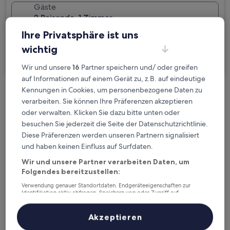
Gäste
2 Reisende, 1 Zimmer
Ihre Privatsphäre ist uns
Ich reise geschäftlich
wichtig
Suchen
Wir und unsere
16
Partner speichern und/ oder greifen
auf Informationen auf einem Gerät zu, z.B. auf eindeutige
Kennungen in Cookies, um personenbezogene Daten zu
Kostenlose Stornierung bei
verarbeiten. Sie können Ihre Präferenzen akzeptieren
Planänderungen
oder verwalten. Klicken Sie dazu bitte unten oder
besuchen Sie jederzeit die Seite der Datenschutzrichtlinie.
Verdiene Prämien für jede
Diese Präferenzen werden unseren Partnern signalisiert
und haben keinen Einfluss auf Surfdaten.
wahrgenommene Übernachtung
Wir und unsere Partner verarbeiten Daten, um
Folgendes bereitzustellen:
Mehr sparen mit Preisen für Mitglieder
Verwendung genauer Standortdaten. Endgeräteeigenschaften zur
Identifikation aktiv abfragen. Speichern von oder Zugriff auf
Informationen auf einem Endgerät. Personalisierte Werbung und
Inhalte, Messung von Werbeleistung und der Performance von Inhalten,
Zielgruppenforschung sowie Entwicklung und Verbesserung von
Akzeptieren
Überprüfe die Preise für diese Daten
Angeboten.