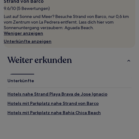
mit
Strand von Barco
1 Übernachtung
9.6/10 (5 Bewertungen)
von
Lust auf Sonne und Meer? Besuche Strand von Barco, nur 0,6 km
2 Erwachsenen
vom Zentrum von La Pedrera entfernt. Lass dich hier vom
gefunden
Sonnenuntergang verzaubern: Aguada Beach.
wurde.
Weniger anzeigen
Preise
und
Unterkünfte anzeigen
Verfügbarkeiten
können
sich
Weiter erkunden
ändern.
Es
können
zusätzliche
Unterkünfte
Bedingungen
gelten.
Hotels nahe Strand Playa Brava de Jose Ignacio
Hotels mit Parkplatz nahe Strand von Barco
Hotels mit Parkplatz nahe Bahía Chica Beach