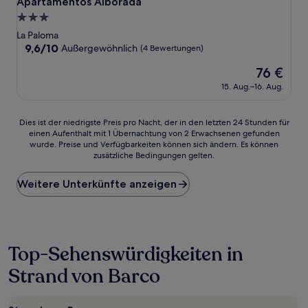
Apartamentos Alborada
Apartamentos Alborada
3.0-
Sterne-
La Paloma
Unterkunft
9.6
9,6/10
Außergewöhnlich
(4 Bewertungen)
von
Der
76 €
10,
Preis
Außergewöhnlich,
15. Aug.–16. Aug.
beträgt
(4
76 €
Bewertungen)
Dies
Dies ist der niedrigste Preis pro Nacht, der in den letzten 24 Stunden für
einen Aufenthalt mit 1 Übernachtung von 2 Erwachsenen gefunden
ist
wurde. Preise und Verfügbarkeiten können sich ändern. Es können
der
zusätzliche Bedingungen gelten.
niedrigste
Preis
Weitere Unterkünfte anzeigen
pro
Nacht,
der
in
den
letzten
Top-Sehenswürdigkeiten in
24 Stunden
Strand von Barco
für
einen
Aufenthalt