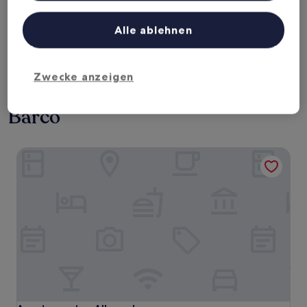
Liste der Partner (Lieferanten)
Heute
Morgen
6. Aug. - 7. Aug.
7. Aug. - 8. Aug.
Alle ablehnen
Dieses Wochenende
Nächstes Wochenende
7. Aug. - 9. Aug.
14. Aug. - 16. Aug.
Zwecke anzeigen
Familienhotels nahe Strand von
Barco
Apartamentos Alborada