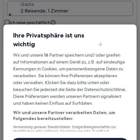
Gäste
2 Reisende, 1 Zimmer
Ich reise geschäftlich
Ihre Privatsphäre ist uns
Suchen
wichtig
Wir und unsere
16
Partner speichern und/ oder greifen
Kostenlose Stornierung bei
auf Informationen auf einem Gerät zu, z.B. auf eindeutige
Planänderungen
Kennungen in Cookies, um personenbezogene Daten zu
verarbeiten. Sie können Ihre Präferenzen akzeptieren
Verdiene Prämien für jede
oder verwalten. Klicken Sie dazu bitte unten oder
wahrgenommene Übernachtung
besuchen Sie jederzeit die Seite der Datenschutzrichtlinie.
Diese Präferenzen werden unseren Partnern signalisiert
und haben keinen Einfluss auf Surfdaten.
Mehr sparen mit Preisen für Mitglieder
Wir und unsere Partner verarbeiten Daten, um
Folgendes bereitzustellen:
Verwendung genauer Standortdaten. Endgeräteeigenschaften zur
Identifikation aktiv abfragen. Speichern von oder Zugriff auf
Überprüfe die Preise für diese Daten
Informationen auf einem Endgerät. Personalisierte Werbung und