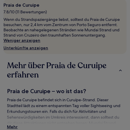
mit
Praia de Curuipe
1 Übernachtung
7.8/10 (11 Bewertungen)
von
Wenn du Strandspaziergänge liebst, solltest du Praia de Curuipe
2 Erwachsenen
besuchen, nur 2,4 km vom Zentrum von Porto Seguro entfernt.
gefunden
Beobachte an nahegelegenen Stränden wie Mundai Strand und
wurde.
Strand von Cruzeiro den traumhaften Sonnenuntergang.
Preise
Weniger anzeigen
und
Verfügbarkeiten
Unterkünfte anzeigen
können
sich
ändern.
Mehr über Praia de Curuipe
Es
können
erfahren
zusätzliche
Bedingungen
gelten.
Praia de Curuipe – wo ist das?
Praia de Curuipe befindet sich in Curuípe-Strand. Dieser
Stadtteil lädt zu einem entspannten Tag voller Sightseeing und
Erkundungstouren ein. Falls du dich für Aktivitäten und
Sehenswürdigkeiten im Umkreis interessierst, dann solltest du
dir diese Attraktionen nicht entgehen lassen: Mundai Strand
Mehr
und Freizeitkomplex Toa Toa.