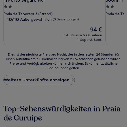
in Porto Seguro PRY
500m From
2.0-
2.0-
Sterne-
Sterne-
Praia de Taperapuã (Strand)
Praia de Ta
Unterkunft
Unterkunf
10.0
10/10
Außergewöhnlich
(3 Bewertungen)
von
Der
94 €
10,
Preis
Außergewöhnlich,
inkl. Steuern & Gebühren
beträgt
(3
1. Sept.–2. Sept.
94 €
Bewertungen)
Dies
Dies ist der niedrigste Preis pro Nacht, der in den letzten 24 Stunden für
einen Aufenthalt mit 1 Übernachtung von 2 Erwachsenen gefunden wurde.
ist
Preise und Verfügbarkeiten können sich ändern. Es können zusätzliche
der
Bedingungen gelten.
niedrigste
Preis
Weitere Unterkünfte anzeigen
pro
Nacht,
der
in
den
letzten
Top-Sehenswürdigkeiten in Praia
24 Stunden
de Curuipe
für
einen
Aufenthalt