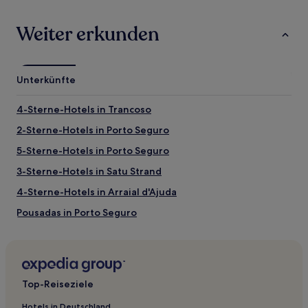
Sehenswürdigkeiten und Aktivitäten nahe
Weiter erkunden
Praia de Curuipe
Sehenswürdigkeiten nahe Praia de Curuipe
Unterkünfte
Mundai Strand
Praia do Apagafogo (Strand)
4-Sterne-Hotels in Trancoso
Strand D'Ajuda
Praia do Mucugê (Strand)
2-Sterne-Hotels in Porto Seguro
Praia do Parracho (Strand)
5-Sterne-Hotels in Porto Seguro
Aktivitäten nahe Praia de Curuipe
3-Sterne-Hotels in Satu Strand
Discovery Walkway
4-Sterne-Hotels in Arraial d'Ajuda
Axe Moi Entertainment Complex
Complexo Barramares
Pousadas in Porto Seguro
Wasserpark Eco Parque
Mucugê-Straße
Hostels in Porto Seguro
B&B in Porto Seguro
Hotel-Resorts in Porto Seguro
Top-Reiseziele
Aparthotels in Porto Seguro
Hotels in Deutschland