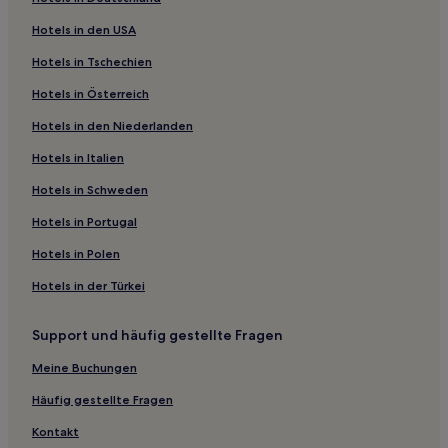
Pousadas in Canavieiras
Hotels in den USA
Pousadas in Caraiva-Strand
Hotels in Tschechien
Pousadas in Trancoso
Hotels in Österreich
Pousadas in Arraial d'Ajuda
Hotels in den Niederlanden
Ferienwohnungen in Itacimirim Strand
Hotels in Italien
Pousadas in Caraiva
Pousadas in Historischer Stadtkern von Arraial d'Ajuda
Hotels in Schweden
Ferienwohnungen in Strand Praia de Back Door
Hotels in Portugal
Pousadas in Praia do Sul
Hotels in Polen
Pousadas in Ilhéus
Hotels in der Türkei
Santa Luzia Hotels
Support und häufig gestellte Fragen
Praia de Taperapuã: Hotels
Meine Buchungen
Hotels nahe Taípe-Strand
Hotels nahe Praia da Pitinga
Häufig gestellte Fragen
Hotels nahe Nationalpark Monte Pascoal
Kontakt