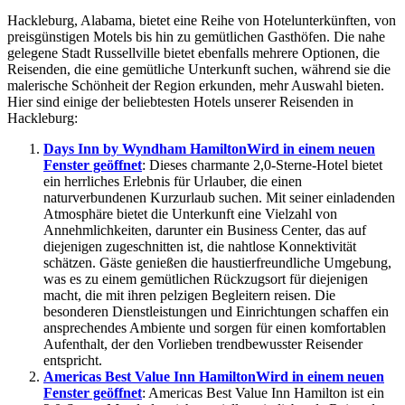
Hackleburg, Alabama, bietet eine Reihe von Hotelunterkünften, von
preisgünstigen Motels bis hin zu gemütlichen Gasthöfen. Die nahe
gelegene Stadt Russellville bietet ebenfalls mehrere Optionen, die
Reisenden, die eine gemütliche Unterkunft suchen, während sie die
malerische Schönheit der Region erkunden, mehr Auswahl bieten.
Hier sind einige der beliebtesten Hotels unserer Reisenden in
Hackleburg:
Days Inn by Wyndham Hamilton
Wird in einem neuen
Fenster geöffnet
: Dieses charmante 2,0-Sterne-Hotel bietet
ein herrliches Erlebnis für Urlauber, die einen
naturverbundenen Kurzurlaub suchen. Mit seiner einladenden
Atmosphäre bietet die Unterkunft eine Vielzahl von
Annehmlichkeiten, darunter ein Business Center, das auf
diejenigen zugeschnitten ist, die nahtlose Konnektivität
schätzen. Gäste genießen die haustierfreundliche Umgebung,
was es zu einem gemütlichen Rückzugsort für diejenigen
macht, die mit ihren pelzigen Begleitern reisen. Die
besonderen Dienstleistungen und Einrichtungen schaffen ein
ansprechendes Ambiente und sorgen für einen komfortablen
Aufenthalt, der den Vorlieben trendbewusster Reisender
entspricht.
Americas Best Value Inn Hamilton
Wird in einem neuen
Fenster geöffnet
: Americas Best Value Inn Hamilton ist ein