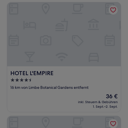
HOTEL L'EMPIRE
HOTEL L'EMPIRE
HOTEL L'EMPIRE
4.5-
Sterne-
16 km von Limbe Botanical Gardens entfernt
Unterkunft
Der
36 €
Preis
inkl. Steuern & Gebühren
beträgt
1. Sept.–2. Sept.
36 €
MARVEL HOTEL BUEA