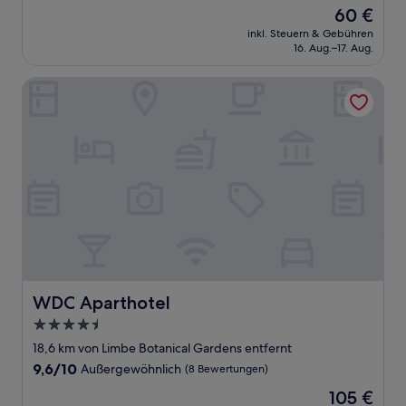
von
Der
60 €
10,
Preis
Außergewöhnlich,
inkl. Steuern & Gebühren
beträgt
16. Aug.–17. Aug.
(3
60 €
Bewertungen)
WDC Aparthotel
WDC Aparthotel
WDC Aparthotel
4.5-
Sterne-
18,6 km von Limbe Botanical Gardens entfernt
Unterkunft
9.6
9,6/10
Außergewöhnlich
(8 Bewertungen)
von
Der
105 €
10,