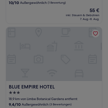
Unterkunft
10.0
10/10
Außergewöhnlich
(1 Bewertung)
von
Der
55 €
10,
Preis
Außergewöhnlich,
inkl. Steuern & Gebühren
beträgt
7. Aug.–8. Aug.
(1
55 €
Bewertung)
BLUE EMPIRE HOTEL
BLUE EMPIRE HOTEL
BLUE EMPIRE HOTEL
3.0-
Sterne-
18,9 km von Limbe Botanical Gardens entfernt
Unterkunft
9.4
9,4/10
Außergewöhnlich
(3 Bewertungen)