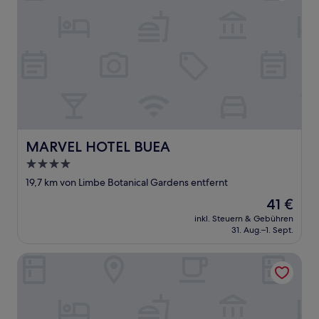
MARVEL HOTEL BUEA
MARVEL HOTEL BUEA
4.0-
Sterne-
19,7 km von Limbe Botanical Gardens entfernt
Unterkunft
Der
41 €
Preis
inkl. Steuern & Gebühren
beträgt
31. Aug.–1. Sept.
41 €
Venetian Villa