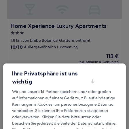
Home Xperience Luxury Apartments
Home Xperience Luxury Apartments
3.0-
Sterne-
1,8 km von Limbe Botanical Gardens entfernt
Unterkunft
10.0
10/10
Außergewöhnlich
(1 Bewertung)
von
Der
113 €
10,
Preis
Außergewöhnlich,
inkl. Steuern & Gebühren
beträgt
20. Aug.–21. Aug.
(1
113 €
Bewertung)
Ihre Privatsphäre ist uns
Victoria Guest House
wichtig
Wir und unsere
16
Partner speichern und/ oder greifen
auf Informationen auf einem Gerät zu, z.B. auf eindeutige
Kennungen in Cookies, um personenbezogene Daten zu
verarbeiten. Sie können Ihre Präferenzen akzeptieren
oder verwalten. Klicken Sie dazu bitte unten oder
besuchen Sie jederzeit die Seite der Datenschutzrichtlinie.