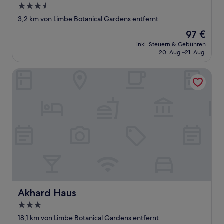
3.5-
Sterne-
3,2 km von Limbe Botanical Gardens entfernt
Unterkunft
Der
97 €
Preis
inkl. Steuern & Gebühren
beträgt
20. Aug.–21. Aug.
97 €
Akhard Haus
Akhard Haus
Akhard Haus
3.0-
Sterne-
18,1 km von Limbe Botanical Gardens entfernt