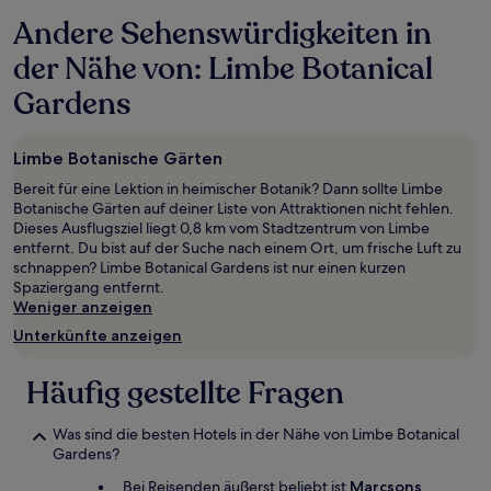
letzten
Andere Sehenswürdigkeiten in
24 Stunden
für
der Nähe von: Limbe Botanical
einen
Aufenthalt
Gardens
mit
1 Übernachtung
von
Limbe Botanische Gärten
2 Erwachsenen
gefunden
Bereit für eine Lektion in heimischer Botanik? Dann sollte Limbe
wurde.
Botanische Gärten auf deiner Liste von Attraktionen nicht fehlen.
Preise
Dieses Ausflugsziel liegt 0,8 km vom Stadtzentrum von Limbe
und
entfernt. Du bist auf der Suche nach einem Ort, um frische Luft zu
Verfügbarkeiten
schnappen? Limbe Botanical Gardens ist nur einen kurzen
können
Spaziergang entfernt.
sich
Weniger anzeigen
ändern.
Unterkünfte anzeigen
Es
können
zusätzliche
Häufig gestellte Fragen
Bedingungen
gelten.
Was sind die besten Hotels in der Nähe von Limbe Botanical
Gardens?
Bei Reisenden äußerst beliebt ist
Marcsons