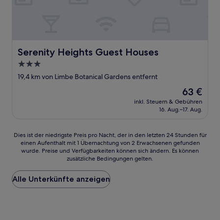
Serenity Heights Guest Houses
Serenity Heights Guest Houses
3.0-
Sterne-
19,4 km von Limbe Botanical Gardens entfernt
Unterkunft
Der
63 €
Preis
inkl. Steuern & Gebühren
beträgt
16. Aug.–17. Aug.
63 €
Dies
Dies ist der niedrigste Preis pro Nacht, der in den letzten 24 Stunden für
einen Aufenthalt mit 1 Übernachtung von 2 Erwachsenen gefunden
ist
wurde. Preise und Verfügbarkeiten können sich ändern. Es können
der
zusätzliche Bedingungen gelten.
niedrigste
Preis
Alle Unterkünfte anzeigen
pro
Nacht,
der
in
den