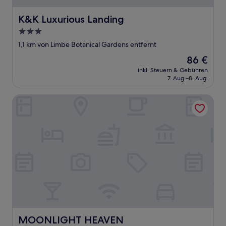
K&K Luxurious Landing
K&K Luxurious Landing
3.0-
Sterne-
1,1 km von Limbe Botanical Gardens entfernt
Unterkunft
Der
86 €
Preis
inkl. Steuern & Gebühren
beträgt
7. Aug.–8. Aug.
86 €
MOONLIGHT HEAVEN
MOONLIGHT HEAVEN
MOONLIGHT HEAVEN