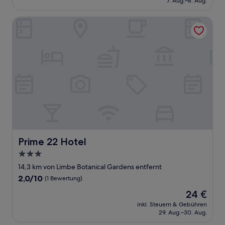
7. Aug.–8. Aug.
(2
31 €
Bewertungen)
Prime 22 Hotel
Prime 22 Hotel
Prime 22 Hotel
3.0-
Sterne-
14,3 km von Limbe Botanical Gardens entfernt
Unterkunft
2.0
2,0/10
(1 Bewertung)
von
Der
24 €
10,
Preis
(1
inkl. Steuern & Gebühren
beträgt
29. Aug.–30. Aug.
Bewertung)
24 €