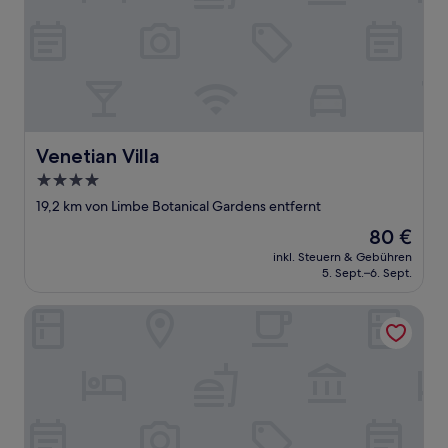
Venetian Villa
Venetian Villa
4.0-
Sterne-
19,2 km von Limbe Botanical Gardens entfernt
Unterkunft
Der
80 €
Preis
inkl. Steuern & Gebühren
beträgt
5. Sept.–6. Sept.
80 €
Serenity Heights Guest Houses