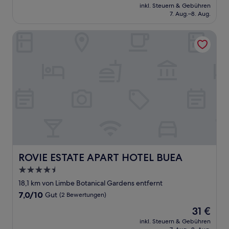
Preis
Außergewöhnlich,
inkl. Steuern & Gebühren
beträgt
7. Aug.–8. Aug.
(8
105 €
Bewertungen)
ROVIE ESTATE APART HOTEL BUEA
ROVIE ESTATE APART HOTEL BUEA
ROVIE ESTATE APART HOTEL BUEA
4.5-
Sterne-
18,1 km von Limbe Botanical Gardens entfernt
Unterkunft
7.0
7,0/10
Gut
(2 Bewertungen)
von
Der
31 €
10,
Preis
Gut,
inkl. Steuern & Gebühren
beträgt