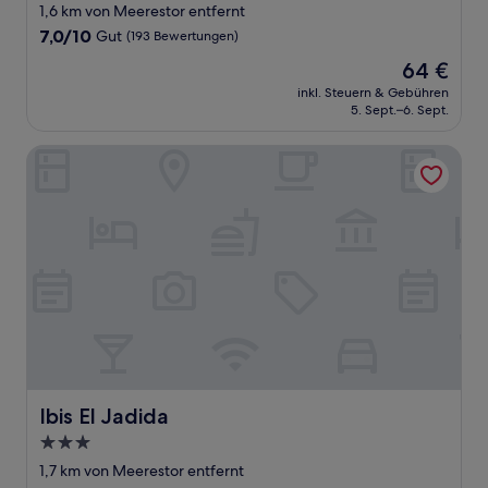
Sterne-
1,6 km von Meerestor entfernt
Unterkunft
7.0
7,0/10
Gut
(193 Bewertungen)
von
Der
64 €
10,
Preis
Gut,
inkl. Steuern & Gebühren
beträgt
5. Sept.–6. Sept.
(193
64 €
Bewertungen)
Ibis El Jadida
Ibis El Jadida
Ibis El Jadida
3.0-
Sterne-
1,7 km von Meerestor entfernt