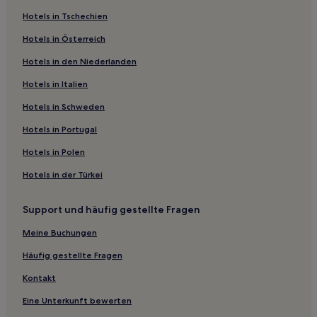
Riads in El Jadida
Hotels in Tschechien
Gasthäuser in Habous Viertel
Hotels in Österreich
Riads in Strand von Haouzia
Hotels in den Niederlanden
Ferienwohnungen in Strand von Ain Diab
Aparthotels in Strand von Ain Diab
Hotels in Italien
Business in Maarif
Hotels in Schweden
Familien in Maarif
Hotels in Portugal
Familien nahe Strand von Ain Diab
Hotels in Polen
Hotels mit Fitnessbereich nahe Strand von Ain Diab
Hotels in der Türkei
Luxus nahe Strand von Ain Diab
Support und häufig gestellte Fragen
Hotels mit Küchenzeile nahe Strand von La Corniche
Strand nahe Strand von La Corniche
Meine Buchungen
Haustierfreundliche in El Jadida
Häufig gestellte Fragen
Hotels mit Wellnessbereich in El Jadida
Kontakt
Luxus in El Jadida
Eine Unterkunft bewerten