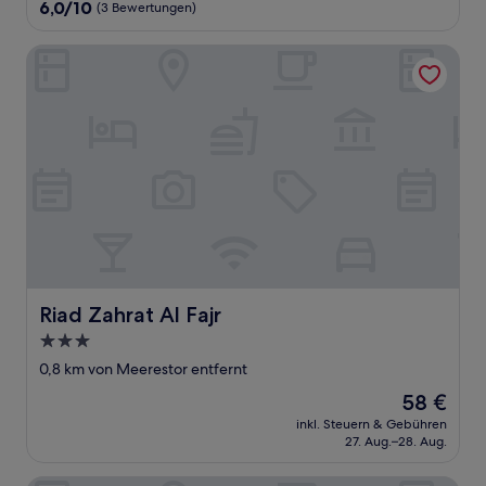
Unterkunft
6.0
6,0/10
(3 Bewertungen)
von
10,
Riad Zahrat Al Fajr
(3
Bewertungen)
Riad Zahrat Al Fajr
Riad Zahrat Al Fajr
3.0-
Sterne-
0,8 km von Meerestor entfernt
Unterkunft
Der
58 €
Preis
inkl. Steuern & Gebühren
beträgt
27. Aug.–28. Aug.
58 €