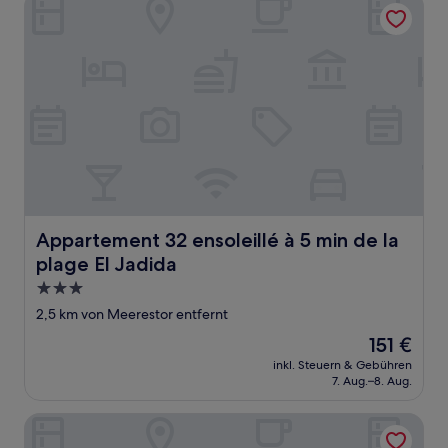
Appartement 32 ensoleillé à 5 min de la plage El Jadida
Appartement 32 ensoleillé à 5 min de la plage El Jadida
Appartement 32 ensoleillé à 5 min de la
plage El Jadida
3.0-
Sterne-
2,5 km von Meerestor entfernt
Unterkunft
Der
151 €
Preis
inkl. Steuern & Gebühren
beträgt
7. Aug.–8. Aug.
151 €
Riad 7