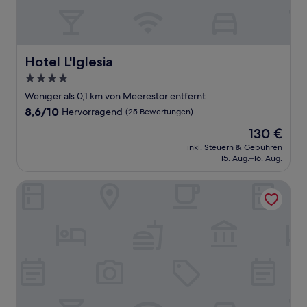
Hotel L'Iglesia
Hotel L'Iglesia
4.0-
Sterne-
Weniger als 0,1 km von Meerestor entfernt
Unterkunft
8.6
8,6/10
Hervorragend
(25 Bewertungen)
von
Der
130 €
10,
Preis
Hervorragend,
inkl. Steuern & Gebühren
beträgt
15. Aug.–16. Aug.
(25
130 €
Bewertungen)
Oceana Mazagan Suites Hotel