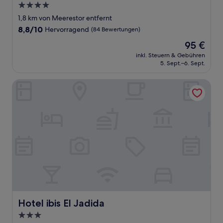
4.0-
Sterne-
1,8 km von Meerestor entfernt
Unterkunft
8.8
8,8/10
Hervorragend
(84 Bewertungen)
von
Der
95 €
10,
Preis
Hervorragend,
inkl. Steuern & Gebühren
beträgt
5. Sept.–6. Sept.
(84
95 €
Bewertungen)
Hotel ibis El Jadida
Hotel ibis El Jadida
Hotel ibis El Jadida
3.0-