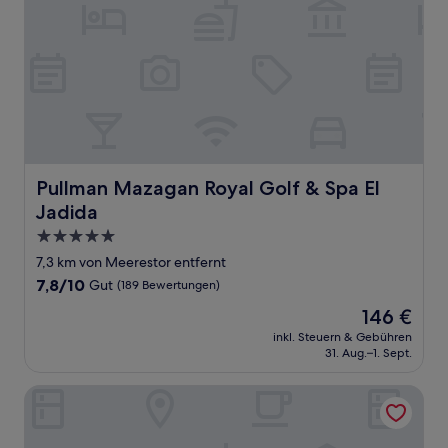
Pullman Mazagan Royal Golf & Spa El Jadida
Pullman Mazagan Royal Golf & Spa El
Jadida
5.0-
Sterne-
7,3 km von Meerestor entfernt
Unterkunft
7.8
7,8/10
Gut
(189 Bewertungen)
von
Der
146 €
10,
Preis
Gut,
inkl. Steuern & Gebühren
beträgt
31. Aug.–1. Sept.
(189
146 €
Bewertungen)
Hotel Deauville