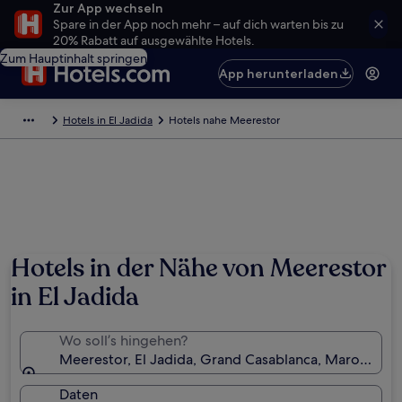
Zur App wechseln
Spare in der App noch mehr – auf dich warten bis zu
20% Rabatt auf ausgewählte Hotels.
Zum Hauptinhalt springen
App herunterladen
Hotels in El Jadida
Hotels nahe Meerestor
Hotels in der Nähe von Meerestor
in El Jadida
Wo soll’s hingehen?
Meerestor, El Jadida, Grand Casablanca, Marokko
Daten