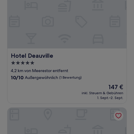
Hotel Deauville
Hotel Deauville
5.0-
Sterne-
4,2 km von Meerestor entfernt
Unterkunft
10.0
10/10
Außergewöhnlich
(1 Bewertung)
von
Der
147 €
10,
Preis
Außergewöhnlich,
inkl. Steuern & Gebühren
beträgt
1. Sept.–2. Sept.
(1
147 €
Bewertung)
l'Oum Errabia Azemmour