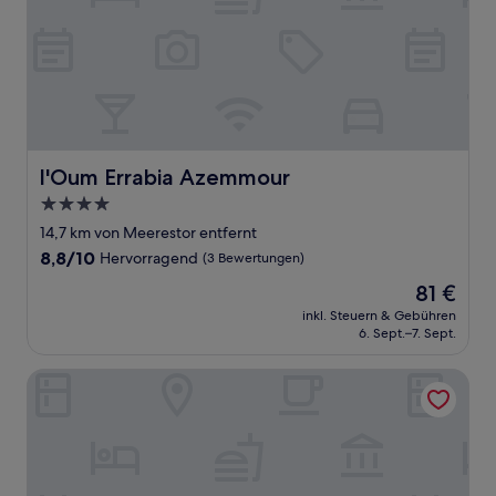
l'Oum Errabia Azemmour
l'Oum Errabia Azemmour
4.0-
Sterne-
14,7 km von Meerestor entfernt
Unterkunft
8.8
8,8/10
Hervorragend
(3 Bewertungen)
von
Der
81 €
10,
Preis
Hervorragend,
inkl. Steuern & Gebühren
beträgt
6. Sept.–7. Sept.
(3
81 €
Bewertungen)
IBIZA HOTEL