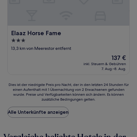
Elaaz Horse Fame
Elaaz Horse Fame
3.0-
Sterne-
13,3 km von Meerestor entfernt
Unterkunft
Der
137 €
Preis
inkl. Steuern & Gebühren
beträgt
7. Aug.–8. Aug.
137 €
Dies
Dies ist der niedrigste Preis pro Nacht, der in den letzten 24 Stunden für
einen Aufenthalt mit 1 Übernachtung von 2 Erwachsenen gefunden
ist
wurde. Preise und Verfügbarkeiten können sich ändern. Es können
der
zusätzliche Bedingungen gelten.
niedrigste
Preis
Alle Unterkünfte anzeigen
pro
Nacht,
der
in
den