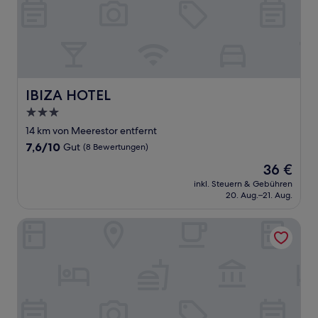
IBIZA HOTEL
IBIZA HOTEL
3.0-
Sterne-
14 km von Meerestor entfernt
Unterkunft
7.6
7,6/10
Gut
(8 Bewertungen)
von
Der
36 €
10,
Preis
Gut,
inkl. Steuern & Gebühren
beträgt
20. Aug.–21. Aug.
(8
36 €
Bewertungen)
Elaaz Horse Fame