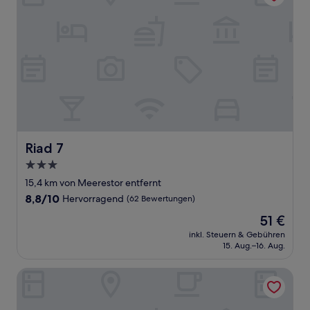
Riad 7
Riad 7
3.0-
Sterne-
15,4 km von Meerestor entfernt
Unterkunft
8.8
8,8/10
Hervorragend
(62 Bewertungen)
von
Der
51 €
10,
Preis
Hervorragend,
inkl. Steuern & Gebühren
beträgt
15. Aug.–16. Aug.
(62
51 €
Bewertungen)
Pullman Mazagan Royal Golf & Spa El Jadida