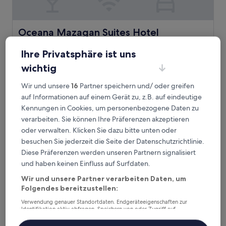
Oceana Mazagan Suites Hotel
Oceana Mazagan Suites Hotel
3.5-
Ihre Privatsphäre ist uns
Sterne-
2,2 km von Meerestor entfernt
Unterkunft
wichtig
7.6
7,6/10
Gut
(44 Bewertungen)
von
Der
139 €
Wir und unsere
16
Partner speichern und/ oder greifen
10,
Preis
Gut,
inkl. Steuern & Gebühren
auf Informationen auf einem Gerät zu, z.B. auf eindeutige
beträgt
25. Aug.–26. Aug.
(44
Kennungen in Cookies, um personenbezogene Daten zu
139 €
Bewertungen)
verarbeiten. Sie können Ihre Präferenzen akzeptieren
Riad Dar El Malaika
oder verwalten. Klicken Sie dazu bitte unten oder
besuchen Sie jederzeit die Seite der Datenschutzrichtlinie.
Diese Präferenzen werden unseren Partnern signalisiert
und haben keinen Einfluss auf Surfdaten.
Wir und unsere Partner verarbeiten Daten, um
Folgendes bereitzustellen:
Verwendung genauer Standortdaten. Endgeräteeigenschaften zur
Identifikation aktiv abfragen. Speichern von oder Zugriff auf
Informationen auf einem Endgerät. Personalisierte Werbung und
Inhalte, Messung von Werbeleistung und der Performance von Inhalten,