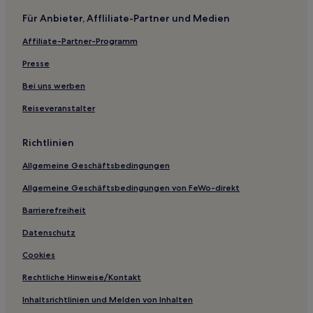
Business in El Jadida
Für Anbieter, Affliliate-Partner und Medien
Hotels mit Parkplatz in El Jadida
Affiliate-Partner-Programm
Hotels mit inbegriffenem Frühstück in El Jadida
Hotels mit Pool in El Jadida
Presse
Familien in Casablanca
Bei uns werben
Business in Casablanca
Reiseveranstalter
Haustierfreundliche in Casablanca
Richtlinien
Golf in Grand Casablanca
Allgemeine Geschäftsbedingungen
Haustierfreundliche in Grand Casablanca
Allgemeine Geschäftsbedingungen von FeWo-direkt
Business in Grand Casablanca
Hotels mit inbegriffenem Frühstück in Grand Casablanca
Barrierefreiheit
Familien in Grand Casablanca
Datenschutz
Hotels mit Pool in Grand Casablanca
Cookies
Familien in Gauthier
Rechtliche Hinweise/Kontakt
Hotels mit Parkplatz in Oualidia
Inhaltsrichtlinien und Melden von Inhalten