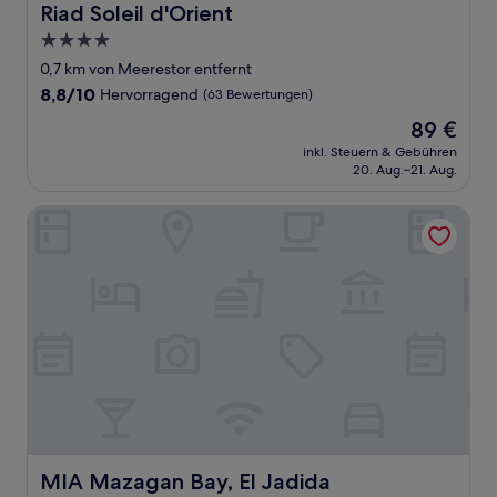
Riad Soleil d'Orient
Riad Soleil d'Orient
4.0-
Sterne-
0,7 km von Meerestor entfernt
Unterkunft
8.8
8,8/10
Hervorragend
(63 Bewertungen)
von
Der
89 €
10,
Preis
Hervorragend,
inkl. Steuern & Gebühren
beträgt
20. Aug.–21. Aug.
(63
89 €
Bewertungen)
MIA Mazagan Bay, El Jadida
MIA Mazagan Bay, El Jadida
MIA Mazagan Bay, El Jadida