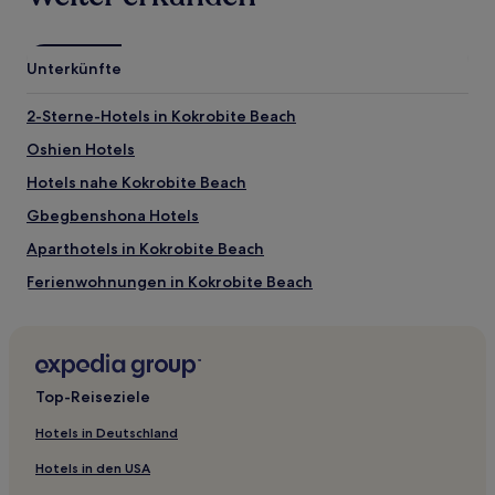
Aktivitäten nahe Kokrobite Beach (Strand)
West Hills Mall
Houseparty Karts
Unterkünfte
Kokrobite Beach (Strand): Anreise
2-Sterne-Hotels in Kokrobite Beach
Flüge nach Accra
Oshien Hotels
Flughafen Kotoka Intl. (ACC),5,4 km vom Zentrum von Accra
Hotels nahe Kokrobite Beach
entfernt
Gbegbenshona Hotels
Aparthotels in Kokrobite Beach
Ferienwohnungen in Kokrobite Beach
Hotels mit Pool nahe Kokrobite Beach
Günstige nahe Kokrobite Beach
Hotels mit Wellnessbereich nahe Kokrobite Beach
Top-Reiseziele
Hotels in Deutschland
Hotels in den USA