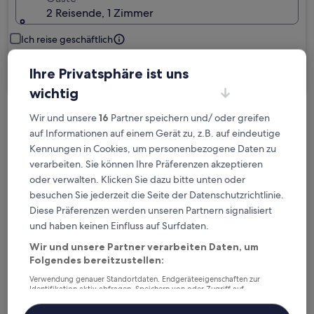
2 Reisende, 1 Zimmer
Ich reise geschäftlich
Suchen
Ihre Privatsphäre ist uns
wichtig
Wir und unsere
16
Partner speichern und/ oder greifen
Kostenlose Stornierung bei
auf Informationen auf einem Gerät zu, z.B. auf eindeutige
Planänderungen
Kennungen in Cookies, um personenbezogene Daten zu
verarbeiten. Sie können Ihre Präferenzen akzeptieren
Verdiene Prämien für jede
oder verwalten. Klicken Sie dazu bitte unten oder
wahrgenommene Übernachtung
besuchen Sie jederzeit die Seite der Datenschutzrichtlinie.
Diese Präferenzen werden unseren Partnern signalisiert
und haben keinen Einfluss auf Surfdaten.
Mehr sparen mit Preisen für Mitglieder
Wir und unsere Partner verarbeiten Daten, um
Folgendes bereitzustellen:
Verwendung genauer Standortdaten. Endgeräteeigenschaften zur
Überprüfe die Preise für diese Daten
Identifikation aktiv abfragen. Speichern von oder Zugriff auf
Informationen auf einem Endgerät. Personalisierte Werbung und
Inhalte, Messung von Werbeleistung und der Performance von Inhalten,