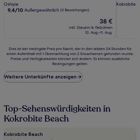
Sterne-
Sterne-
Oshiyie
Kokrobite
Unterkunft
Unterkunf
9.4
9,4/10
Außergewöhnlich
(3 Bewertungen)
von
Der
38 €
10,
Preis
Außergewöhnlich,
inkl. Steuern & Gebühren
beträgt
(3
10. Aug.–11. Aug.
38 €
Bewertungen)
Dies
Dies ist der niedrigste Preis pro Nacht, der in den letzten 24 Stunden für
einen Aufenthalt mit 1 Übernachtung von 2 Erwachsenen gefunden wurde.
ist
Preise und Verfügbarkeiten können sich ändern. Es können zusätzliche
der
Bedingungen gelten.
niedrigste
Preis
Weitere Unterkünfte anzeigen
pro
Nacht,
der
in
den
letzten
Top-Sehenswürdigkeiten in
24 Stunden
Kokrobite Beach
für
einen
Aufenthalt
mit
Kokrobite Beach
1 Übernachtung