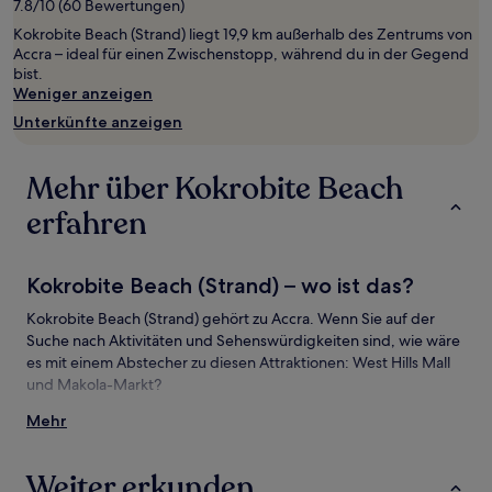
7.8/10 (60 Bewertungen)
von
Kokrobite Beach (Strand) liegt 19,9 km außerhalb des Zentrums von
2 Erwachsenen
Accra – ideal für einen Zwischenstopp, während du in der Gegend
gefunden
bist.
wurde.
Weniger anzeigen
Preise
und
Unterkünfte anzeigen
Verfügbarkeiten
können
sich
Mehr über Kokrobite Beach
ändern.
Es
erfahren
können
zusätzliche
Bedingungen
Kokrobite Beach (Strand) – wo ist das?
gelten.
Kokrobite Beach (Strand) gehört zu Accra. Wenn Sie auf der
Suche nach Aktivitäten und Sehenswürdigkeiten sind, wie wäre
es mit einem Abstecher zu diesen Attraktionen: West Hills Mall
und Makola-Markt?
Mehr
Sehenswürdigkeiten und Aktivitäten nahe
Kokrobite Beach (Strand)
Weiter erkunden