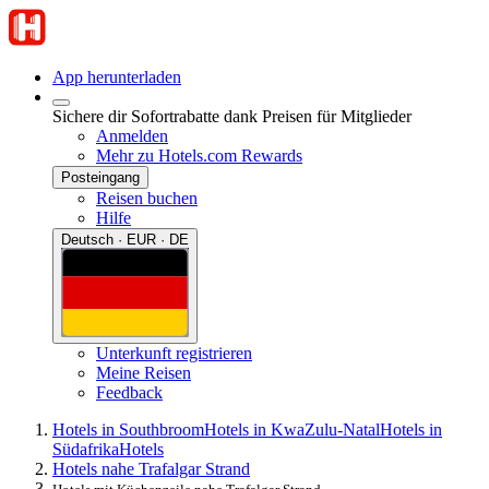
App herunterladen
Sichere dir Sofortrabatte dank Preisen für Mitglieder
Anmelden
Mehr zu Hotels.com Rewards
Posteingang
Reisen buchen
Hilfe
Deutsch · EUR · DE
Unterkunft registrieren
Meine Reisen
Feedback
Hotels in Southbroom
Hotels in KwaZulu-Natal
Hotels in
Südafrika
Hotels
Hotels nahe Trafalgar Strand