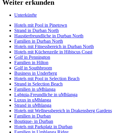
Weiter erkunden
Unterkünfte
Hotels mit Pool in Pinetown
Strand in Durban North
Haustierfreundliche in Durban North
Familien in Durban North
Hotels mit Fitnessbereich in Durban North
Hotels mit Küchenzeile in Hibiscus Coast
Golf in Pennington
Familien in Hilton
Golf in Southbroom
Business in Underberg
Hotels mit Pool in Selection Beach
Strand in Selection Beach
Familien in uMhlanga
Lgbtqia-Freundliche in uMhlanga
Luxus in uMhlanga
Strand in uMhlanga
Hotels mit Wellnessbereich in Drakensberg Gardens
Familien in Durban
Boutique- in Durban
Hotels mit Parkplatz in Durban
Familien in Umhlanga Ridge