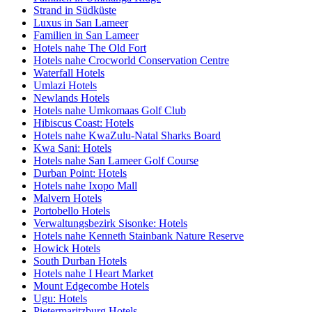
Strand in Südküste
Luxus in San Lameer
Familien in San Lameer
Hotels nahe The Old Fort
Hotels nahe Crocworld Conservation Centre
Waterfall Hotels
Umlazi Hotels
Newlands Hotels
Hotels nahe Umkomaas Golf Club
Hibiscus Coast: Hotels
Hotels nahe KwaZulu-Natal Sharks Board
Kwa Sani: Hotels
Hotels nahe San Lameer Golf Course
Durban Point: Hotels
Hotels nahe Ixopo Mall
Malvern Hotels
Portobello Hotels
Verwaltungsbezirk Sisonke: Hotels
Hotels nahe Kenneth Stainbank Nature Reserve
Howick Hotels
South Durban Hotels
Hotels nahe I Heart Market
Mount Edgecombe Hotels
Ugu: Hotels
Pietermaritzburg Hotels