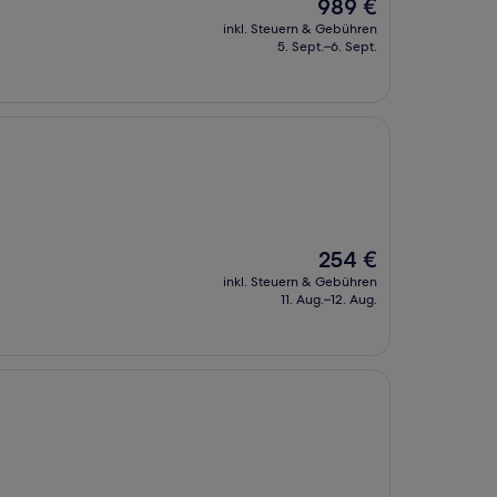
Der
989 €
Preis
inkl. Steuern & Gebühren
beträgt
5. Sept.–6. Sept.
989 €
Der
254 €
Preis
inkl. Steuern & Gebühren
beträgt
11. Aug.–12. Aug.
254 €