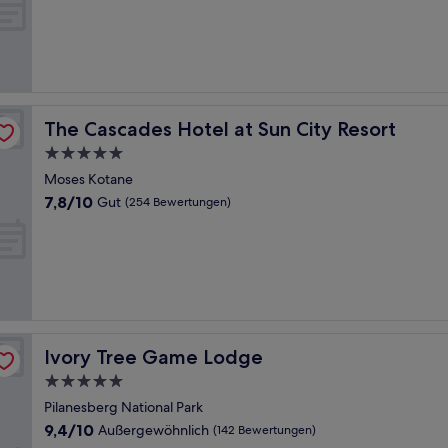
10,
Außergewöhnlich,
(88
Bewertungen)
The Cascades Hotel at Sun City Resort
The Cascades Hotel at Sun City Resort
5.0-
Sterne-
Moses Kotane
Unterkunft
7.8
7,8/10
Gut
(254 Bewertungen)
von
10,
Gut,
(254
Bewertungen)
Ivory Tree Game Lodge
Ivory Tree Game Lodge
5.0-
Sterne-
Pilanesberg National Park
Unterkunft
9.4
9,4/10
Außergewöhnlich
(142 Bewertungen)
von