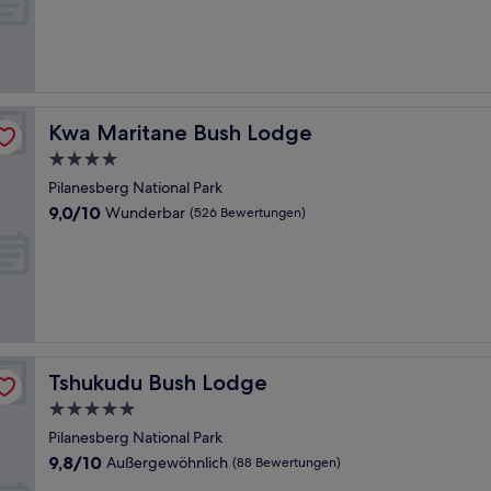
10,
Wunderbar,
(681
Bewertungen)
Kwa Maritane Bush Lodge
Kwa Maritane Bush Lodge
4.0-
Sterne-
Pilanesberg National Park
Unterkunft
9.0
9,0/10
Wunderbar
(526 Bewertungen)
von
10,
Wunderbar,
(526
Bewertungen)
Tshukudu Bush Lodge
Tshukudu Bush Lodge
5.0-
Sterne-
Pilanesberg National Park
Unterkunft
9.8
9,8/10
Außergewöhnlich
(88 Bewertungen)
von