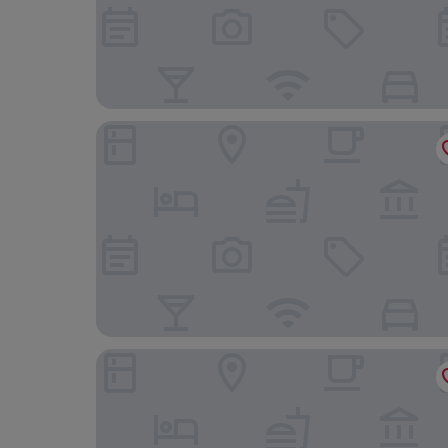
Shepherd's Tree Game Lodge
Sun City Hotel and Casino