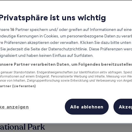
 Privatsphäre ist uns wichtig
nsere
16
Partner speichern und/ oder greifen auf Informationen auf ein
eindeutige Kennungen in Cookies, um personenbezogene Daten zu verarb
e Präferenzen akzeptieren oder verwalten. Klicken Sie dazu bitte unten
ie jederzeit die Seite der Datenschutzrichtlinie. Diese Präferenzen we
ignalisiert und haben keinen Einfluss auf Surfdaten.
unsere Partner verarbeiten Daten, um Folgendes bereitzustelle
Verdiene Prämien für jede
wahrgenommene Übernachtung
enauer Standortdaten. Endgeräteeigenschaften zur Identifikation aktiv abfragen. Spei
Informationen auf einem Endgerät. Personalisierte Werbung und Inhalte, Messung von We
ance von Inhalten, Zielgruppenforschung sowie Entwicklung und Verbesserung von Ange
Partner (Lieferanten)
ke anzeigen
Alle ablehnen
Akze
Morgen
Dieses Wochenende
7. Aug. - 8. Aug.
7. Aug. - 9. Aug.
ational Park