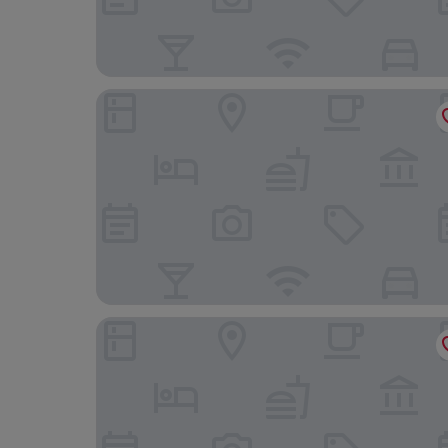
The Kingdom Resort
Bakubung Bush Lodge