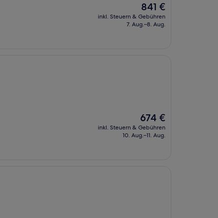
Der
841 €
Preis
inkl. Steuern & Gebühren
beträgt
7. Aug.–8. Aug.
841 €
Der
674 €
Preis
inkl. Steuern & Gebühren
beträgt
10. Aug.–11. Aug.
674 €