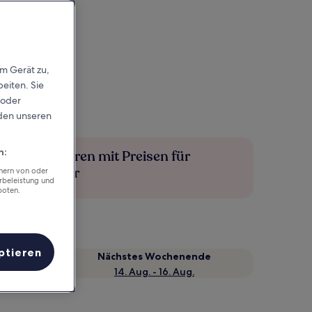
em Gerät zu,
eiten. Sie
 oder
rden unseren
n:
Mehr sparen mit Preisen für
Mitglieder
chern von oder
rbeleistung und
boten.
ptieren
Nächstes Wochenende
14. Aug. - 16. Aug.