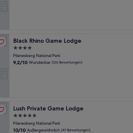
10,
Außergewöhnlich,
(142
Bewertungen)
Black Rhino Game Lodge
Black Rhino Game Lodge
4.0-
Sterne-
Pilanesberg National Park
Unterkunft
9.2
9,2/10
Wunderbar
(126 Bewertungen)
von
10,
Wunderbar,
(126
Bewertungen)
Lush Private Game Lodge
Lush Private Game Lodge
5.0-
Sterne-
Pilanesberg National Park
Unterkunft
10.0
10/10
Außergewöhnlich
(47 Bewertungen)