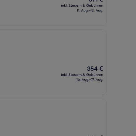
Preis
inkl. Steuern & Gebühren
beträgt
11. Aug.–12. Aug.
371 €
Der
354 €
Preis
inkl. Steuern & Gebühren
beträgt
16. Aug.–17. Aug.
354 €