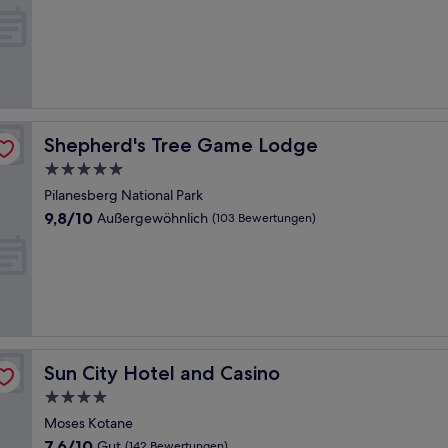
von
10,
Außergewöhnlich,
(47
Bewertungen)
Shepherd's Tree Game Lodge
Shepherd's Tree Game Lodge
5.0-
Sterne-
Pilanesberg National Park
Unterkunft
9.8
9,8/10
Außergewöhnlich
(103 Bewertungen)
von
10,
Außergewöhnlich,
(103
Bewertungen)
Sun City Hotel and Casino
Sun City Hotel and Casino
4.0-
Sterne-
Moses Kotane
Unterkunft
7.6
7,6/10
Gut
(142 Bewertungen)