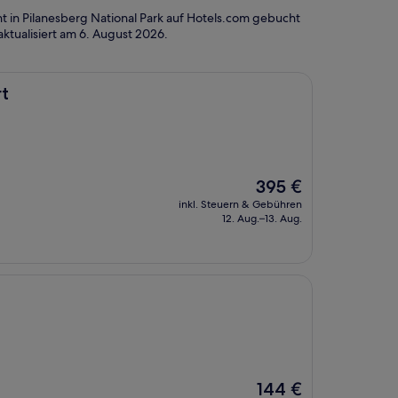
 in Pilanesberg National Park auf Hotels.com gebucht
aktualisiert am
6. August 2026
.
rt
Der
395 €
Preis
inkl. Steuern & Gebühren
beträgt
12. Aug.–13. Aug.
395 €
Der
144 €