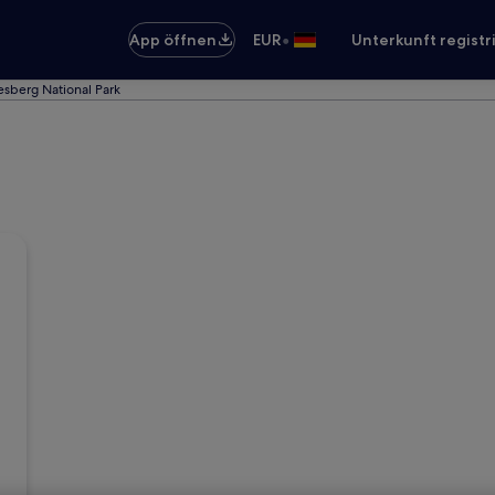
•
App öffnen
EUR
Unterkunft registr
nesberg National Park