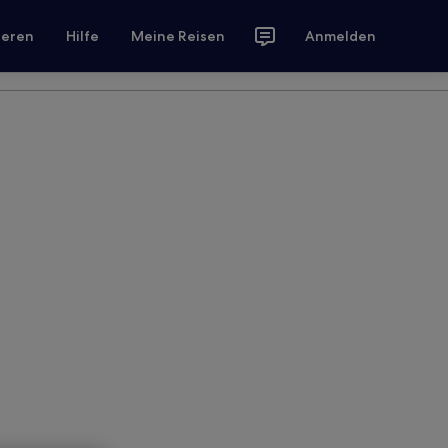
ieren
Hilfe
Meine Reisen
Anmelden