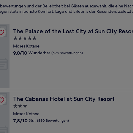
bewertungen und der Beliebtheit bei Gästen ausgewählt, die eine Nacht
ugen stets in puncto Komfort, Lage und Erlebnis der Reisenden. Zuletzt 
The Palace of the Lost City at Sun City Resort
The Palace of the Lost City at Sun City Reso
5.0-
Sterne-
Moses Kotane
Unterkunft
9.0
9,0/10
Wunderbar
(698 Bewertungen)
von
10,
Wunderbar,
(698
Bewertungen)
The Cabanas Hotel at Sun City Resort
The Cabanas Hotel at Sun City Resort
3.0-
Sterne-
Moses Kotane
Unterkunft
7.8
7,8/10
Gut
(880 Bewertungen)
von
10,