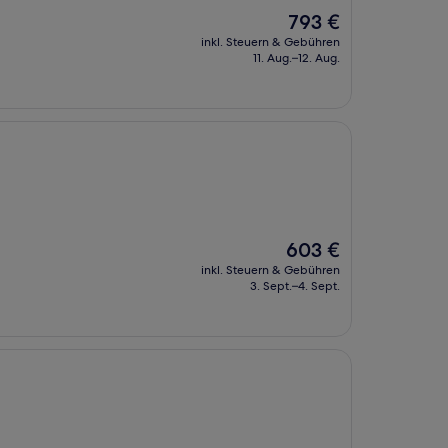
Der
793 €
Preis
inkl. Steuern & Gebühren
beträgt
11. Aug.–12. Aug.
793 €
Der
603 €
Preis
inkl. Steuern & Gebühren
beträgt
3. Sept.–4. Sept.
603 €