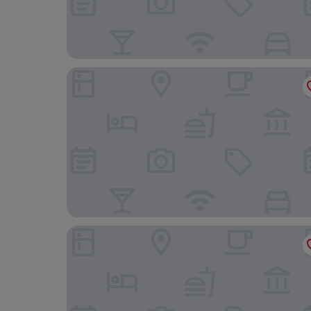
Kwa Maritane Bush Lodge
Tshukudu Bush Lodge