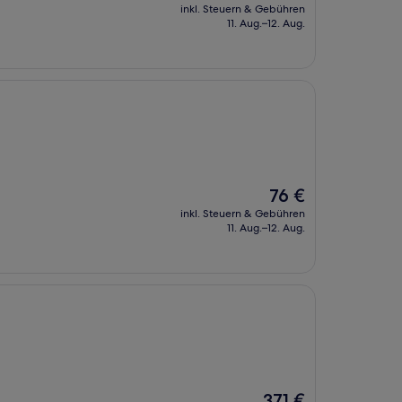
Preis
inkl. Steuern & Gebühren
beträgt
11. Aug.–12. Aug.
144 €
Der
76 €
Preis
inkl. Steuern & Gebühren
beträgt
11. Aug.–12. Aug.
76 €
Der
371 €