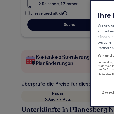
2 Reisende, 1 Zimmer
Ihre
Ich reise geschäftlich
Suchen
Wir und u
z.B. auf 
können Ihr
besuchen S
Partnern s
Wir und 
Kostenlose Stornierung bei
Planänderungen
Verwendung g
Zugriff auf 
der Perform
Liste der 
Überprüfe die Preise für diese Daten
Zwec
Heute
6. Aug. - 7. Aug.
Unterkünfte in Pilanesberg N