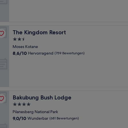
Gut,
(880
Bewertungen)
The Kingdom Resort
The Kingdom Resort
2.5-
Sterne-
Moses Kotane
Unterkunft
8.6
8,6/10
Hervorragend
(759 Bewertungen)
von
10,
Hervorragend,
(759
Bewertungen)
Bakubung Bush Lodge
Bakubung Bush Lodge
4.0-
Sterne-
Pilanesberg National Park
Unterkunft
9.0
9,0/10
Wunderbar
(681 Bewertungen)
von