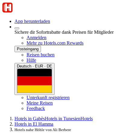
App herunterladen
Sichere dir Sofortrabatte dank Preisen für Mitglieder
Anmelden
Mehr zu Hotels.com Rewards
Posteingang
Reisen buchen
Hilfe
Deutsch · EUR · DE
Unterkunft registrieren
Meine Reisen
Feedback
Hotels in Gabès
Hotels in Tunesien
Hotels
Hotels in El Hamma
Hotels nahe Höhle von Ali Berbere