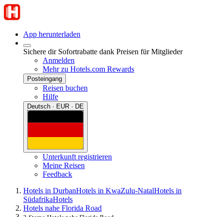
App herunterladen
Sichere dir Sofortrabatte dank Preisen für Mitglieder
Anmelden
Mehr zu Hotels.com Rewards
Posteingang
Reisen buchen
Hilfe
Deutsch · EUR · DE
Unterkunft registrieren
Meine Reisen
Feedback
Hotels in Durban
Hotels in KwaZulu-Natal
Hotels in
Südafrika
Hotels
Hotels nahe Florida Road